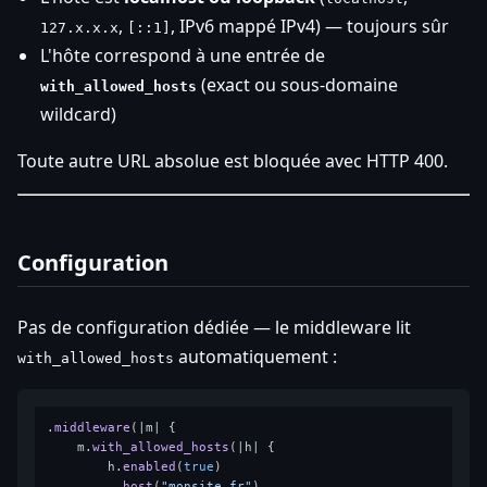
,
, IPv6 mappé IPv4) — toujours sûr
127.x.x.x
[::1]
L'hôte correspond à une entrée de
(exact ou sous-domaine
with_allowed_hosts
wildcard)
Toute autre URL absolue est bloquée avec HTTP 400.
Configuration
Pas de configuration dédiée — le middleware lit
automatiquement :
with_allowed_hosts
.
middleware
(|m| {

    m.
with_allowed_hosts
(|h| {

        h.
enabled
(
true
)

         .
host
(
"monsite.fr"
)
