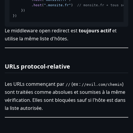
         .
host
(
".monsite.fr"
)  
// monsite.fr + tous ses s
    })

Le middleware open redirect est
toujours actif
et
utilise la même liste d'hôtes.
URLs protocol-relative
Les URLs commençant par
(ex :
)
//
//evil.com/chemin
sont traitées comme absolues et soumises à la même
vérification. Elles sont bloquées sauf si l'hôte est dans
la liste autorisée.