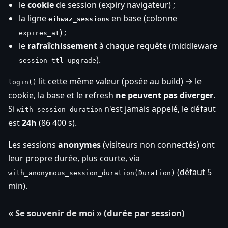
le
cookie
de session (expiry navigateur) ;
la ligne
en base (colonne
eihwaz_sessions
) ;
expires_at
le
rafraîchissement
à chaque requête (middleware
).
session_ttl_upgrade
lit cette même valeur (posée au build) → le
login()
cookie, la base et le refresh
ne peuvent pas diverger
.
Si
n'est jamais appelé, le défaut
with_session_duration
est
24h
(86 400 s).
Les sessions
anonymes
(visiteurs non connectés) ont
leur propre durée, plus courte, via
(défaut 5
with_anonymous_session_duration(Duration)
min).
« Se souvenir de moi » (durée par session)