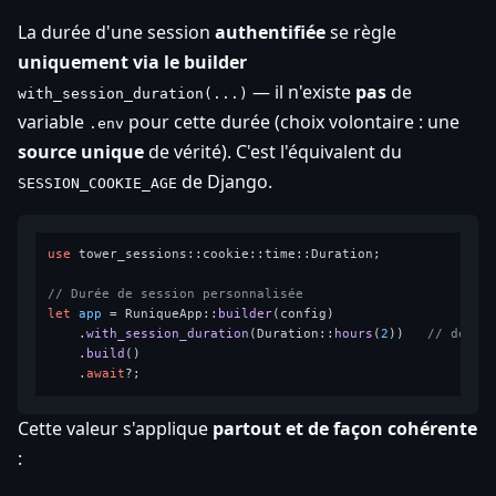
La durée d'une session
authentifiée
se règle
uniquement via le builder
— il n'existe
pas
de
with_session_duration(...)
variable
pour cette durée (choix volontaire : une
.env
source unique
de vérité). C'est l'équivalent du
de Django.
SESSION_COOKIE_AGE
use
 tower_sessions::cookie::time::Duration;

// Durée de session personnalisée
let
app
 = RuniqueApp::
builder
(config)

    .
with_session_duration
(Duration::
hours
(
2
))   
// défau
    .
build
()

    .
await
Cette valeur s'applique
partout et de façon cohérente
: