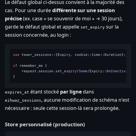
Le défaut global ci-dessus convient à la majorité des
cas. Pour une durée
différente sur une session
précise
(ex. case « se souvenir de moi » → 30 jours),
garde le défaut global et appelle
sur la
set_expiry
session concernée, au login :
use
 tower_sessions::{Expiry, cookie::time::Duration};

if
 remember_me {

    request.session.
set_expiry
(
Some
(Expiry::
OnInactivity
(
étant stocké
par ligne
dans
expires_at
, aucune modification de schéma n'est
eihwaz_sessions
nécessaire : seule cette session-là sera prolongée.
Store personnalisé (production)