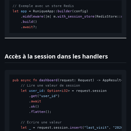
// Exemple avec un store Redis
let
app
 = RuniqueApp::
builder
(config)

    .
middleware
(|m| m.
with_session_store
(RedisStore::
new
(c
    .
build
()

    .
await
Accès à la session dans les handlers
pub
async
fn
dashboard
(request: Request) 
->
 AppResult<Resp
// Lire une valeur de session
let
user_id
: 
Option
<
i32
> = request.session

        .
get
(
"user_id"
)

        .
await
        .
ok
()

        .
flatten
();

// Écrire une valeur
let
_
 = request.session.
insert
(
"last_visit"
, 
"2026-02