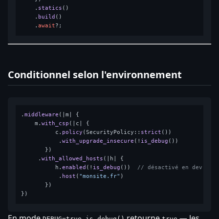
    .
statics
()

    .
build
()

    .
await
Conditionnel selon l'environnement
.
middleware
(|m| {

    m.
with_csp
(|c| {

          c.
policy
(SecurityPolicy::
strict
())

           .
with_upgrade_insecure
(!
is_debug
())

       })

     .
with_allowed_hosts
(|h| {

          h.
enabled
(!
is_debug
())  
// désactivé en dev, ac
           .
host
(
"monsite.fr"
)

       })

En mode
,
retourne
— les
DEBUG=true
is_debug()
true