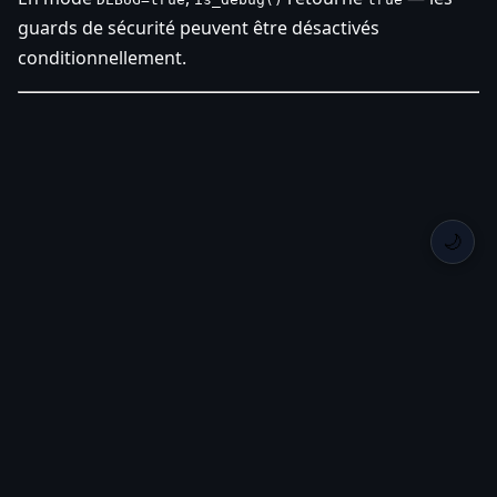
guards de sécurité peuvent être désactivés
conditionnellement.
🌙
Back Home
Privacy
Roadmap
Changelog
GitHub