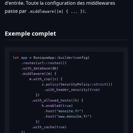
d'entrée. Toute la configuration des middlewares
passe par
.
.middleware(|m| { ... })
Exemple complet
let
app
 = RuniqueApp::
builder
(config)

    .
routes
(url::
routes
())

    .
with_database
(db)

    .
middleware
(|m| {

        m.
with_csp
(|c| {

              c.
policy
(SecurityPolicy::
strict
())

               .
with_header_security
(
true
)

           })

         .
with_allowed_hosts
(|h| {

              h.
enabled
(
true
)

               .
host
(
"monsite.fr"
)

               .
host
(
"www.monsite.fr"
)

           })

         .
with_cache
(
true
)

    })
