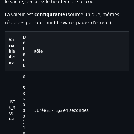
le sache, déclarez le header côté proxy.
La valeur est
configurable
(source unique, mêmes
réglages partout : middleware, pages d'erreur) :
D
Va
é
ria
f
ble
Rôle
a
d'e
u
nv
t
3
1
5
3
6
HST
0
S_M
Durée
en secondes
0
max-age
AX_
0
AGE
(
1
a