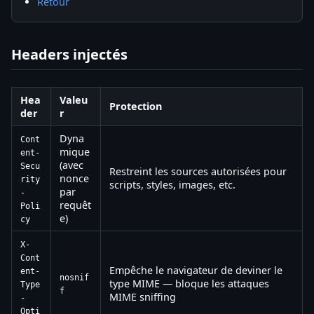
Retour
Headers injectés
Hea
Valeu
Protection
der
r
Dyna
Cont
mique
ent-
(avec
Secu
Restreint les sources autorisées pour
nonce
rity
scripts, styles, images, etc.
par
-
requêt
Poli
e)
cy
X-
Cont
Empêche le navigateur de deviner le
ent-
nosnif
type MIME — bloque les attaques
Type
f
MIME sniffing
-
Opti