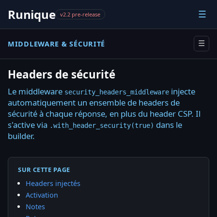
Runique
☰
v2.2 pre-release
MIDDLEWARE & SÉCURITÉ
☰
Headers de sécurité
Le middleware
injecte
security_headers_middleware
automatiquement un ensemble de headers de
sécurité à chaque réponse, en plus du header CSP. Il
s'active via
dans le
.with_header_security(true)
builder.
SUR CETTE PAGE
Headers injectés
Activation
Notes