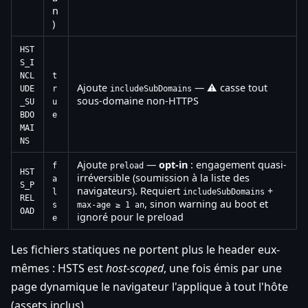
n
)
HST
S_I
NCL
t
Ajoute
— ⚠️ casse tout
UDE
r
includeSubDomains
sous-domaine non-HTTPS
_SU
u
BDO
e
MAI
NS
Ajoute
—
opt-in
: engagement quasi-
f
preload
HST
irréversible (soumission à la liste des
a
S_P
navigateurs). Requiert
+
l
includeSubDomains
REL
, sinon warning au boot et
s
max-age ≥ 1 an
OAD
ignoré pour le preload
e
Les fichiers statiques ne portent plus le header eux-
mêmes : HSTS est
host-scoped
, une fois émis par une
page dynamique le navigateur l'applique à tout l'hôte
(assets inclus).