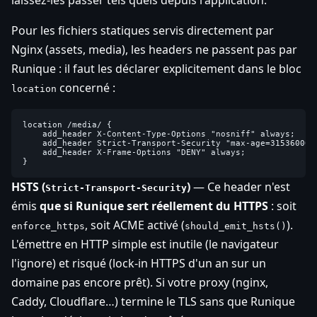
laissez-les passer tels quels depuis l'application.
Pour les fichiers statiques servis directement par
Nginx (assets, media), les headers ne passent pas par
Runique : il faut les déclarer explicitement dans le bloc
concerné :
location
location /media/ {

    add_header X-Content-Type-Options "nosniff" always;

    add_header Strict-Transport-Security "max-age=31536000; 
    add_header X-Frame-Options "DENY" always;

HSTS (
)
— Ce header n'est
Strict-Transport-Security
émis
que si Runique sert réellement du HTTPS
: soit
, soit ACME activé (
).
enforce_https
should_emit_hsts()
L'émettre en HTTP simple est inutile (le navigateur
l'ignore) et risqué (lock-in HTTPS d'un an sur un
domaine pas encore prêt). Si votre proxy (nginx,
Caddy, Cloudflare…) termine le TLS sans que Runique