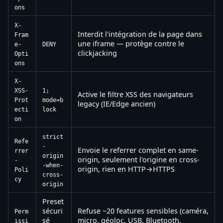
ons
X-
Interdit l'intégration de la page dans
Fram
une iframe — protège contre le
e-
DENY
clickjacking
Opti
ons
X-
XSS-
1;
Active le filtre XSS des navigateurs
Prot
mode=b
legacy (IE/Edge ancien)
ecti
lock
on
strict
Refe
-
Envoie le referrer complet en same-
rrer
origin
origin, seulement l'origine en cross-
-
-when-
origin, rien en HTTP→HTTPS
Poli
cross-
cy
origin
Preset
sécuri
Refuse ~20 features sensibles (caméra,
Perm
sé
micro, géoloc, USB, Bluetooth,
issi