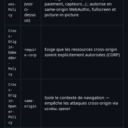
(voir
paiement, capteurs…) ; autorise en
ons-
ci-
same-origin WebAuthn, fullscreen et
Poli
desso
picture-in-picture
cy
us)
Cros
s-
Orig
in-
Exige que les ressources cross-origin
requir
Embe
soient explicitement autorisées (CORP)
e-corp
dder
-
Poli
cy
Cros
s-
Orig
Isole le contexte de navigation —
in-
same-
empêche les attaques cross-origin via
Open
origin
window.opener
er-
Poli
cy