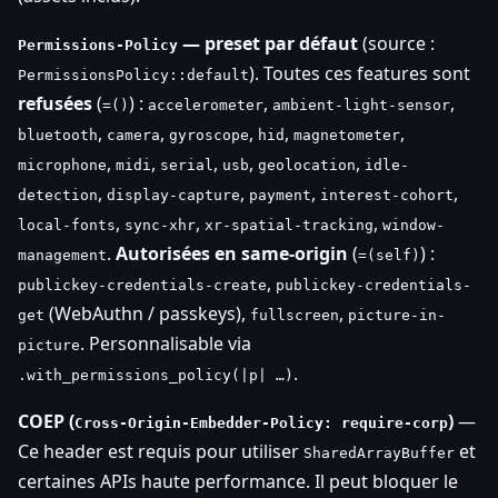
— preset par défaut
(source :
Permissions-Policy
). Toutes ces features sont
PermissionsPolicy::default
refusées
(
) :
,
,
=()
accelerometer
ambient-light-sensor
,
,
,
,
,
bluetooth
camera
gyroscope
hid
magnetometer
,
,
,
,
,
microphone
midi
serial
usb
geolocation
idle-
,
,
,
,
detection
display-capture
payment
interest-cohort
,
,
,
local-fonts
sync-xhr
xr-spatial-tracking
window-
.
Autorisées en same-origin
(
) :
management
=(self)
,
publickey-credentials-create
publickey-credentials-
(WebAuthn / passkeys),
,
get
fullscreen
picture-in-
. Personnalisable via
picture
.
.with_permissions_policy(|p| …)
COEP (
)
—
Cross-Origin-Embedder-Policy: require-corp
Ce header est requis pour utiliser
et
SharedArrayBuffer
certaines APIs haute performance. Il peut bloquer le