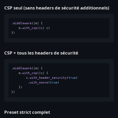
CSP seul (sans headers de sécurité additionnels)
.
middleware
(|m| {

    m.
with_csp
(|c| c)

CSP + tous les headers de sécurité
.
middleware
(|m| {

    m.
with_csp
(|c| {

        c.
with_header_security
(
true
)

         .
with_nonce
(
true
)

    })

Preset strict complet