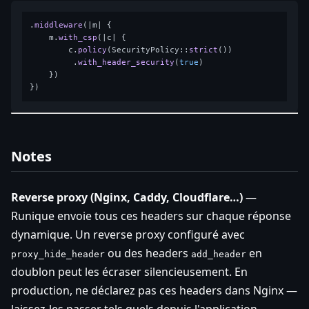
.
middleware
(|m| {

    m.
with_csp
(|c| {

        c.
policy
(SecurityPolicy::
strict
())

         .
with_header_security
(
true
)

    })

Notes
Reverse proxy (Nginx, Caddy, Cloudflare…)
—
Runique envoie tous ces headers sur chaque réponse
dynamique. Un reverse proxy configuré avec
ou des headers
en
proxy_hide_header
add_header
doublon peut les écraser silencieusement. En
production, ne déclarez pas ces headers dans Nginx —