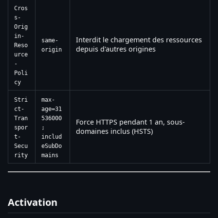
Cros
s-
Orig
in-
Interdit le chargement des ressources
same-
Reso
depuis d'autres origines
origin
urce
-
Poli
cy
Stri
max-
ct-
age=31
Tran
536000
Force HTTPS pendant 1 an, sous-
spor
;
domaines inclus (HSTS)
t-
includ
Secu
eSubDo
rity
mains
Activation