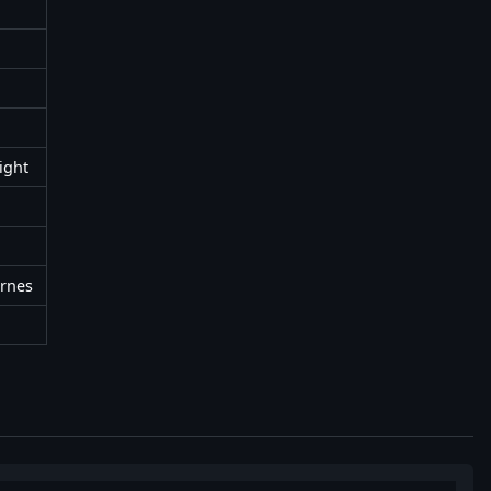
ight
ernes