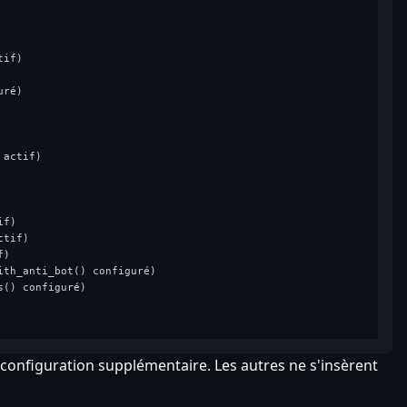
if)

ré)

actif)

f)

tif)

)

th_anti_bot() configuré)

() configuré)

 configuration supplémentaire. Les autres ne s'insèrent