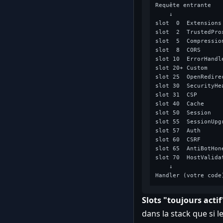
Requête entrante

    ↓

slot  0  Extensions
slot  2  TrustedPro
slot  5  Compressio
slot  8  CORS      
slot 10  ErrorHandl
slot 20+ Custom    
slot 25  OpenRedire
slot 30  SecurityHe
slot 31  CSP       
slot 40  Cache     
slot 50  Session   
slot 55  SessionUpg
slot 57  Auth      
slot 60  CSRF      
slot 65  AntiBotHon
slot 70  HostValida
    ↓

Slots "toujours actif
dans la stack que si 