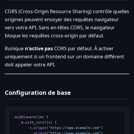
CORS (Cross-Origin Resource Sharing) contrôle quelles
origines peuvent envoyer des requêtes navigateur
vers votre API. Sans en-têtes CORS, le navigateur
bloque les requêtes cross-origin par défaut.
Runique
n'active pas
CORS par défaut. À activer
uniquement si un frontend sur un domaine différent
doit appeler votre API.
Configuration de base
.
middleware
(|m| {

    m.
with_cors
(|c| {

        c.
origin
(
"https://app.example.com"
)

         .
origin
(
"https://www.example.com"
)
