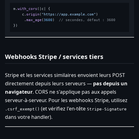
m.
with_cors
(|c| {

    c.
origin
(
"https://app.example.com"
)

     .
max_age
(
3600
)  
// secondes, défaut : 3600
Webhooks Stripe / services tiers
Stripe et les services similaires envoient leurs POST
directement depuis leurs serveurs —
pas depuis un
navigateur
. CORS ne s'applique pas aux appels
serveur-à-serveur. Pour les webhooks Stripe, utilisez
(et vérifiez l'en-tête
.csrf_exempt()
Stripe-Signature
dans votre handler).