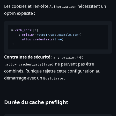
Les cookies et l'en-tête
nécessitent un
Authorization
opt-in explicite :
m.
with_cors
(|c| {

    c.
origin
(
"https://app.example.com"
)

     .
allow_credentials
(
true
)

Contrainte de sécurité
:
et
any_origin()
ne peuvent pas être
.allow_credentials(true)
combinés. Runique rejette cette configuration au
démarrage avec un
.
BuildError
Durée du cache preflight