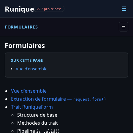
Runique
☰
v2.2 pre-release
FORMULAIRES
☰
Formulaires
SUR CETTE PAGE
Vue d'ensemble
Vue d'ensemble
Extraction de formulaire —
request.form()
Trait RuniqueForm
Structure de base
Méthodes du trait
Pipeline
is_valid()