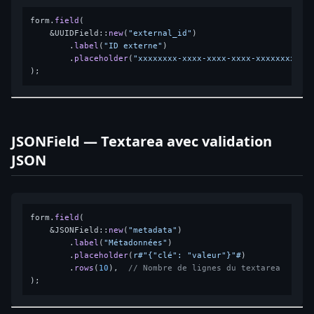
form.
field
(

    &UUIDField::
new
(
"external_id"
)

        .
label
(
"ID externe"
)

        .
placeholder
(
"xxxxxxxx-xxxx-xxxx-xxxx-xxxxxxxxxxx
JSONField — Textarea avec validation
JSON
form.
field
(

    &JSONField::
new
(
"metadata"
)

        .
label
(
"Métadonnées"
)

        .
placeholder
(
r#"{"clé": "valeur"}"#
)

        .
rows
(
10
),  
// Nombre de lignes du textarea