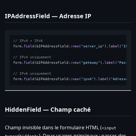
IPAddressField — Adresse IP
// IPv4 + IPv6
form.
field
(&IPAddressField::
new
(
"server_ip"
).
label
(
"IP du
// IPv4 uniquement
form.
field
(&IPAddressField::
new
(
"gateway"
).
label
(
"Passere
// IPv6 uniquement
form.
field
(&IPAddressField::
new
(
"ipv6"
).
label
(
"Adresse IP
HiddenField — Champ caché
Champ invisible dans le formulaire HTML (
<input
). Deux usages principaux : passer des