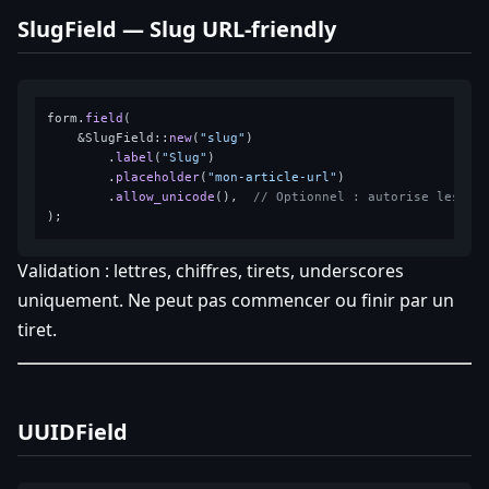
SlugField — Slug URL-friendly
form.
field
(

    &SlugField::
new
(
"slug"
)

        .
label
(
"Slug"
)

        .
placeholder
(
"mon-article-url"
)

        .
allow_unicode
(),  
// Optionnel : autorise les ca
Validation : lettres, chiffres, tirets, underscores
uniquement. Ne peut pas commencer ou finir par un
tiret.
UUIDField