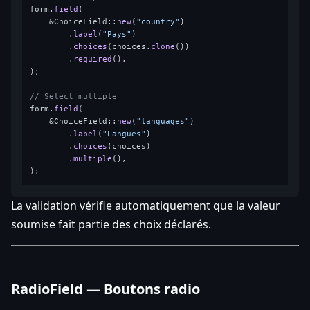
form.
field
(

    &ChoiceField::
new
(
"country"
)

        .
label
(
"Pays"
)

        .
choices
(choices.
clone
())

        .
required
(),

);

// Select multiple
form.
field
(

    &ChoiceField::
new
(
"languages"
)

        .
label
(
"Langues"
)

        .
choices
(choices)

        .
multiple
(),

La validation vérifie automatiquement que la valeur
soumise fait partie des choix déclarés.
RadioField — Boutons radio