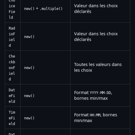
Cho
Valeur dans les choix
ice
+
new()
.multiple()
déclarés
Fie
ld
Rad
Valeur dans les choix
ioF
new()
déclarés
iel
d
Che
ckb
Toutes les valeurs dans
oxF
new()
les choix
iel
d
Dat
Format
,
YYYY-MM-DD
eFi
new()
bornes min/max
eld
Tim
Format
, bornes
HH:MM
eFi
new()
min/max
eld
Dat