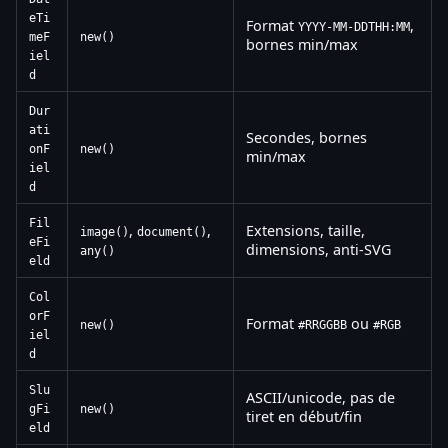
eTi
Format
,
YYYY-MM-DDTHH:MM
meF
new()
bornes min/max
iel
d
Dur
ati
Secondes, bornes
onF
new()
min/max
iel
d
Fil
,
,
Extensions, taille,
image()
document()
eFi
dimensions, anti-SVG
any()
eld
Col
orF
Format
ou
new()
#RRGGBB
#RGB
iel
d
Slu
ASCII/unicode, pas de
gFi
new()
tiret en début/fin
eld