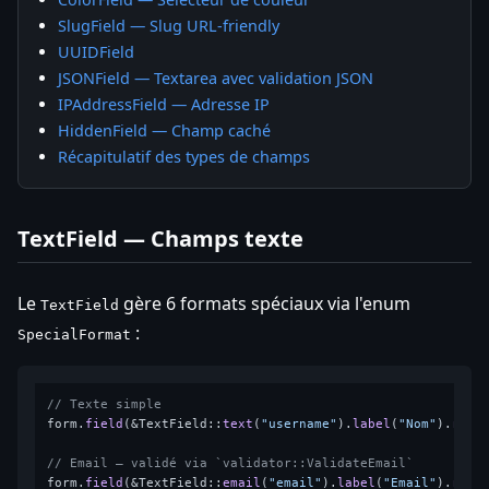
SlugField — Slug URL-friendly
UUIDField
JSONField — Textarea avec validation JSON
IPAddressField — Adresse IP
HiddenField — Champ caché
Récapitulatif des types de champs
TextField — Champs texte
Le
gère 6 formats spéciaux via l'enum
TextField
:
SpecialFormat
// Texte simple
form.
field
(&TextField::
text
(
"username"
).
label
(
"Nom"
).
requ
// Email — validé via `validator::ValidateEmail`
form.
field
(&TextField::
email
(
"email"
).
label
(
"Email"
).
requ