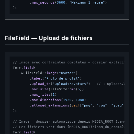
        .
max_seconds
(
3600
, 
"Maximum 1 heure"
),

FileField — Upload de fichiers
// Image avec contraintes complètes — dossier explicite
form.
field
(

    &FileField::
image
(
"avatar"
)

        .
label
(
"Photo de profil"
)

        .
upload_to
(
"uploads/avatars"
)   
// → uploads/avat
        .
max_size
(FileSize::
mb
(
5
))

        .
max_files
(
1
)

        .
max_dimensions
(
1920
, 
1080
)

        .
allowed_extensions
(
vec!
[
"png"
, 
"jpg"
, 
"jpeg"
, 
"w
);

// Image — dossier automatique depuis MEDIA_ROOT (.env)
// Les fichiers vont dans {MEDIA_ROOT}/{nom_du_champ}/  e
form.
field
(
