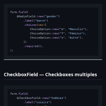
form.
field
(

    &RadioField::
new
(
"gender"
)

        .
label
(
"Genre"
)

        .
choices
(
vec!
[

            ChoiceOption::
new
(
"m"
, 
"Masculin"
),

            ChoiceOption::
new
(
"f"
, 
"Féminin"
),

            ChoiceOption::
new
(
"o"
, 
"Autre"
),

        ])

        .
required
(),

CheckboxField — Checkboxes multiples
form.
field
(

    &CheckboxField::
new
(
"hobbies"
)

        .
label
(
"Loisirs"
)
