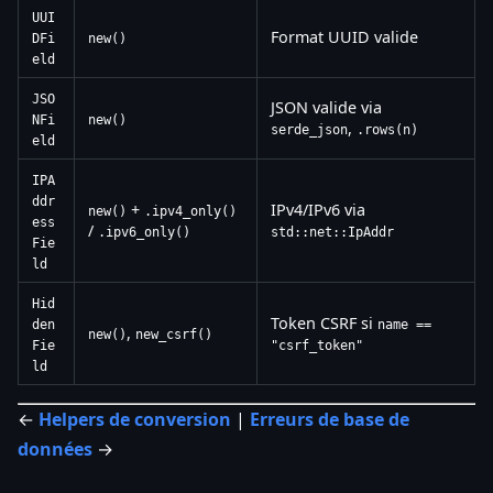
UUI
Format UUID valide
DFi
new()
eld
JSO
JSON valide via
NFi
new()
,
serde_json
.rows(n)
eld
IPA
ddr
+
IPv4/IPv6 via
new()
.ipv4_only()
ess
/
.ipv6_only()
std::net::IpAddr
Fie
ld
Hid
Token CSRF si
den
name ==
,
new()
new_csrf()
Fie
"csrf_token"
ld
←
Helpers de conversion
|
Erreurs de base de
données
→