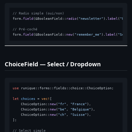
// Radio simple (oui/non)
form.
field
(&BooleanField::
radio
(
"newsletter"
).
label
(
"News
// Pré-coché
form.
field
(&BooleanField::
new
(
"remember_me"
).
label
(
"Se so
ChoiceField — Select / Dropdown
use
 runique::forms::fields::choice::ChoiceOption;

let
choices
 = 
vec!
[

    ChoiceOption::
new
(
"fr"
, 
"France"
),

    ChoiceOption::
new
(
"be"
, 
"Belgique"
),

    ChoiceOption::
new
(
"ch"
, 
"Suisse"
),

];

// Select simple