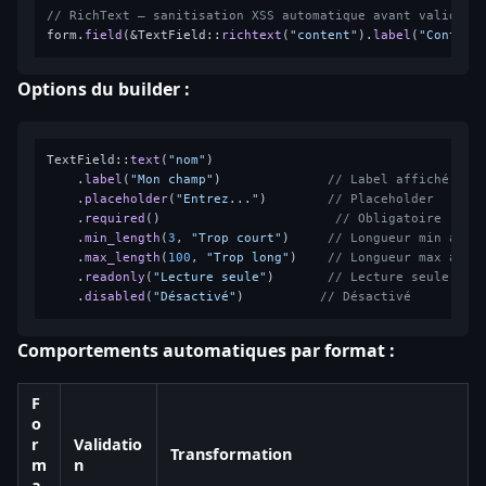
// RichText — sanitisation XSS automatique avant validati
form.
field
(&TextField::
richtext
(
"content"
).
label
(
"Contenu
Options du builder :
TextField::
text
(
"nom"
)

    .
label
(
"Mon champ"
)              
// Label affiché
    .
placeholder
(
"Entrez..."
)        
// Placeholder
    .
required
()                       
// Obligatoire (mes
    .
min_length
(
3
, 
"Trop court"
)     
// Longueur min avec
    .
max_length
(
100
, 
"Trop long"
)    
// Longueur max avec
    .
readonly
(
"Lecture seule"
)       
// Lecture seule
    .
disabled
(
"Désactivé"
)          
// Désactivé
Comportements automatiques par format :
F
o
r
Validatio
Transformation
m
n
a