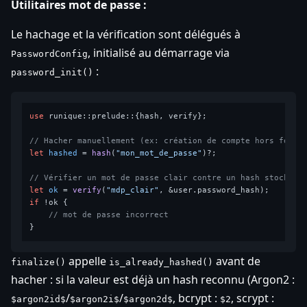
Utilitaires mot de passe :
Le hachage et la vérification sont délégués à
, initialisé au démarrage via
PasswordConfig
:
password_init()
use
 runique::prelude::{hash, verify};

// Hacher manuellement (ex: création de compte hors formu
let
hashed
 = 
hash
(
"mon_mot_de_passe"
)?;

// Vérifier un mot de passe clair contre un hash stocké e
let
ok
 = 
verify
(
"mdp_clair"
if
 !ok {

// mot de passe incorrect
appelle
avant de
finalize()
is_already_hashed()
hacher : si la valeur est déjà un hash reconnu (Argon2 :
/
/
, bcrypt :
, scrypt :
$argon2id$
$argon2i$
$argon2d$
$2