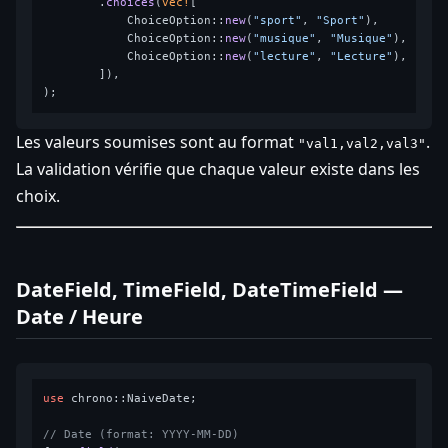
        .
choices
(
vec!
[

            ChoiceOption::
new
(
"sport"
, 
"Sport"
),

            ChoiceOption::
new
(
"musique"
, 
"Musique"
),

            ChoiceOption::
new
(
"lecture"
, 
"Lecture"
),

        ]),

Les valeurs soumises sont au format
.
"val1,val2,val3"
La validation vérifie que chaque valeur existe dans les
choix.
DateField, TimeField, DateTimeField —
Date / Heure
use
 chrono::NaiveDate;

// Date (format: YYYY-MM-DD)