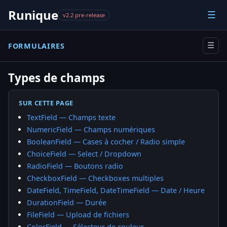
Runique
☰
v2.2 pre-release
FORMULAIRES
☰
Types de champs
SUR CETTE PAGE
TextField — Champs texte
NumericField — Champs numériques
BooleanField — Cases à cocher / Radio simple
ChoiceField — Select / Dropdown
RadioField — Boutons radio
CheckboxField — Checkboxes multiples
DateField, TimeField, DateTimeField — Date / Heure
DurationField — Durée
FileField — Upload de fichiers
ColorField — Sélecteur de couleur