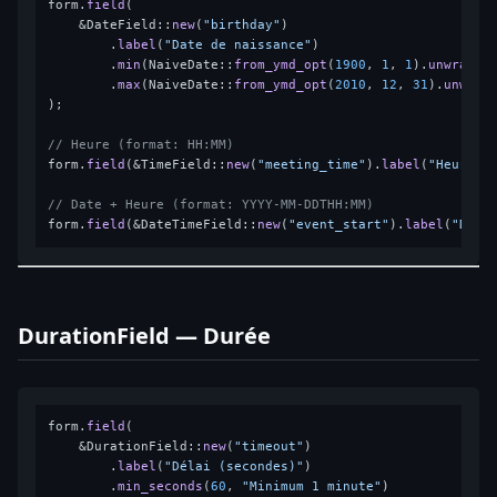
form.
field
(

    &DateField::
new
(
"birthday"
)

        .
label
(
"Date de naissance"
)

        .
min
(NaiveDate::
from_ymd_opt
(
1900
, 
1
, 
1
).
unwrap
()
        .
max
(NaiveDate::
from_ymd_opt
(
2010
, 
12
, 
31
).
unwrap
);

// Heure (format: HH:MM)
form.
field
(&TimeField::
new
(
"meeting_time"
).
label
(
"Heure d
// Date + Heure (format: YYYY-MM-DDTHH:MM)
form.
field
(&DateTimeField::
new
(
"event_start"
).
label
(
"Débu
DurationField — Durée
form.
field
(

    &DurationField::
new
(
"timeout"
)

        .
label
(
"Délai (secondes)"
)

        .
min_seconds
(
60
, 
"Minimum 1 minute"
)
