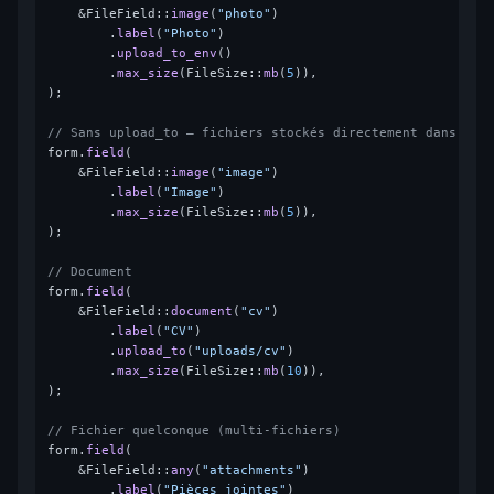
    &FileField::
image
(
"photo"
)

        .
label
(
"Photo"
)

        .
upload_to_env
()

        .
max_size
(FileSize::
mb
(
5
)),

);

// Sans upload_to — fichiers stockés directement dans MED
form.
field
(

    &FileField::
image
(
"image"
)

        .
label
(
"Image"
)

        .
max_size
(FileSize::
mb
(
5
)),

);

// Document
form.
field
(

    &FileField::
document
(
"cv"
)

        .
label
(
"CV"
)

        .
upload_to
(
"uploads/cv"
)

        .
max_size
(FileSize::
mb
(
10
)),

);

// Fichier quelconque (multi-fichiers)
form.
field
(

    &FileField::
any
(
"attachments"
)

        .
label
(
"Pièces jointes"
)
