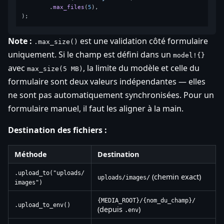
        .
max_files
(
5
),

Note :
est une validation côté formulaire
.max_size()
uniquement. Si le champ est défini dans un
model!{}
avec
, la limite du modèle et celle du
max_size(5 MB)
formulaire sont deux valeurs indépendantes — elles
ne sont pas automatiquement synchronisées. Pour un
formulaire manuel, il faut les aligner à la main.
Destination des fichiers :
Méthode
Destination
.upload_to("uploads/
(chemin exact)
uploads/images/
images")
{MEDIA_ROOT}/{nom_du_champ}/
.upload_to_env()
(depuis
)
.env