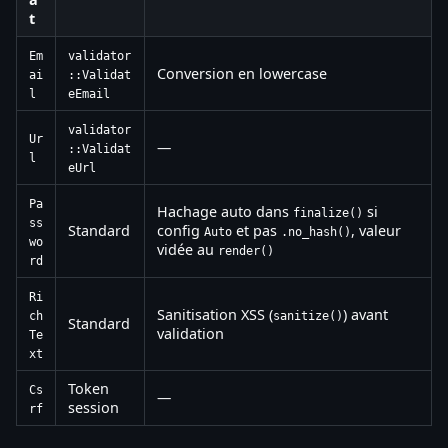
t
Em
validator
Conversion en lowercase
ai
::Validat
l
eEmail
validator
Ur
—
::Validat
l
eUrl
Pa
Hachage auto dans
si
finalize()
ss
Standard
config
et pas
, valeur
Auto
.no_hash()
wo
vidée au
render()
rd
Ri
Sanitisation XSS (
) avant
ch
sanitize()
Standard
validation
Te
xt
Token
Cs
—
session
rf