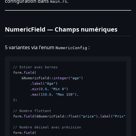
configuration dans
.
main.rs
NumericField — Champs numériques
5 variantes via l'enum
:
NumericConfig
// Entier avec bornes
form.
field
(

    &NumericField::
integer
(
"age"
)

        .
label
(
"Âge"
)

        .
min
(
0.0
, 
"Min 0"
)

        .
max
(
150.0
, 
"Max 150"
),

);

// Nombre flottant
form.
field
(&NumericField::
float
(
"price"
).
label
(
"Prix"
));

// Nombre décimal avec précision
form.
field
(
