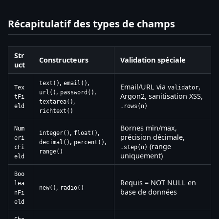
Récapitulatif des types de champs
Str
Constructeurs
Validation spéciale
uct
,
,
text()
email()
Email/URL via
,
Tex
validator
,
,
url()
password()
Argon2, sanitisation XSS,
tFi
,
textarea()
eld
.rows(n)
richtext()
Bornes min/max,
Num
,
,
integer()
float()
précision décimale,
eri
,
,
decimal()
percent()
(range
cFi
.step(n)
range()
uniquement)
eld
Boo
Requis = NOT NULL en
lea
,
new()
radio()
base de données
nFi
eld