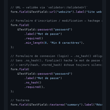
// URL — validée via `validator::ValidateUrl`
form.
field
(&TextField::
url
(
"website"
).
label
(
"Site web"
));

// Formulaire d'inscription / modification — hachage auto
form.
field
(

    &TextField::
password
(
"password"
)

        .
label
(
"Mot de passe"
)

        .
required
()

        .
min_length
(
8
, 
"Min 8 caractères"
),

);

// Formulaire de connexion (login) — .no_hash() obligatoi
// Sans .no_hash(), finalize() hache le mot de passe soum
// → verify(hash, stored_hash) échoue toujours silencieus
form.
field
(

    &TextField::
password
(
"password"
)

        .
label
(
"Mot de passe"
)

        .
no_hash
()

        .
required
(),

);

// Textarea
form.
field
(&TextField::
textarea
(
"summary"
).
label
(
"Résumé"
)