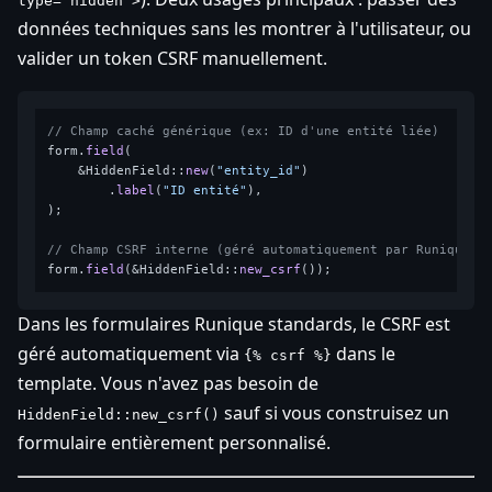
type="hidden">
données techniques sans les montrer à l'utilisateur, ou
valider un token CSRF manuellement.
// Champ caché générique (ex: ID d'une entité liée)
form.
field
(

    &HiddenField::
new
(
"entity_id"
)

        .
label
(
"ID entité"
),

);

// Champ CSRF interne (géré automatiquement par Runique —
form.
field
(&HiddenField::
new_csrf
Dans les formulaires Runique standards, le CSRF est
géré automatiquement via
dans le
{% csrf %}
template. Vous n'avez pas besoin de
sauf si vous construisez un
HiddenField::new_csrf()
formulaire entièrement personnalisé.