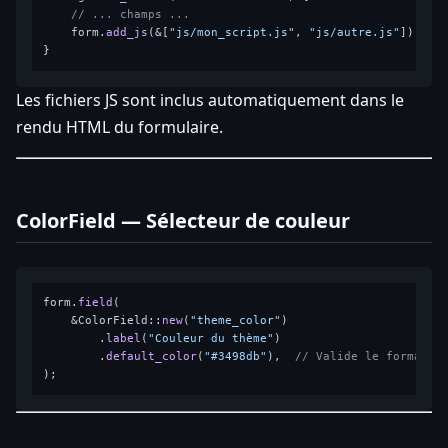
// ... champs ...
    form.
add_js
(&[
"js/mon_script.js"
, 
"js/autre.js"
]);

Les fichiers JS sont inclus automatiquement dans le
rendu HTML du formulaire.
ColorField — Sélecteur de couleur
form.
field
(

    &ColorField::
new
(
"theme_color"
)

        .
label
(
"Couleur du thème"
)

        .
default_color
(
"#3498db"
),  
// Valide le format #