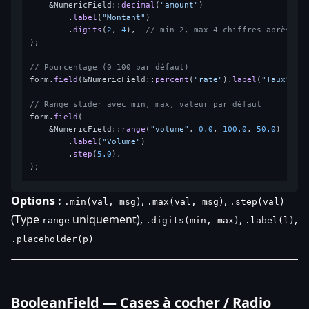
    &NumericField::
decimal
(
"amount"
)

        .
label
(
"Montant"
)

        .
digits
(
2
, 
4
),  
// min 2, max 4 chiffres après la
);

// Pourcentage (0–100 par défaut)
form.
field
(&NumericField::
percent
(
"rate"
).
label
(
"Taux"
));

// Range slider avec min, max, valeur par défaut
form.
field
(

    &NumericField::
range
(
"volume"
, 
0.0
, 
100.0
, 
50.0
)

        .
label
(
"Volume"
)

        .
step
(
5.0
),

Options :
,
,
.min(val, msg)
.max(val, msg)
.step(val)
(Type
uniquement),
,
,
range
.digits(min, max)
.label(l)
.placeholder(p)
BooleanField — Cases à cocher / Radio