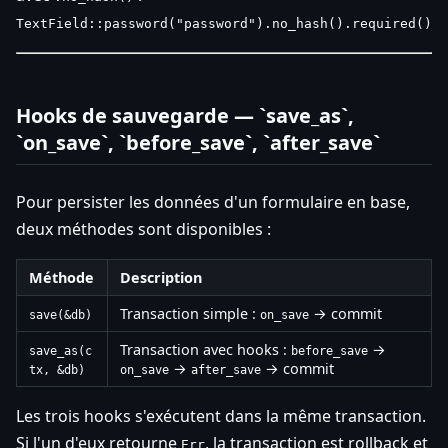
TextField::password("password").no_hash().required()
Hooks de sauvegarde — `save_as`,
`on_save`, `before_save`, `after_save`
Pour persister les données d'un formulaire en base,
deux méthodes sont disponibles :
Méthode
Description
Transaction simple :
→ commit
save(&db)
on_save
Transaction avec hooks :
→
save_as(c
before_save
→
→ commit
tx, &db)
on_save
after_save
Les trois hooks s'exécutent dans la même transaction.
Si l'un d'eux retourne
, la transaction est rollback et
Err