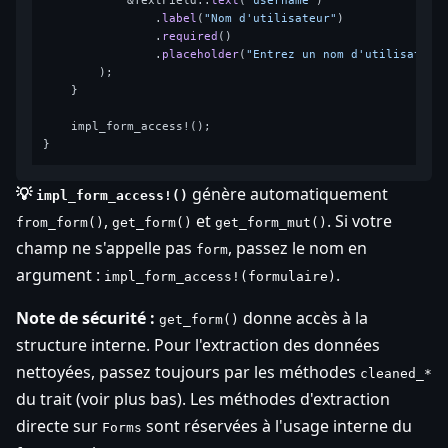
            &TextField::
text
(
"username"
)

                .
label
(
"Nom d'utilisateur"
)

                .
required
()

                .
placeholder
(
"Entrez un nom d'utilisateur
        );

    }

    impl_form_access!();

💡
génère automatiquement
impl_form_access!()
,
et
. Si votre
from_form()
get_form()
get_form_mut()
champ ne s'appelle pas
, passez le nom en
form
argument :
.
impl_form_access!(formulaire)
Note de sécurité :
donne accès à la
get_form()
structure interne. Pour l'extraction des données
nettoyées, passez toujours par les méthodes
cleaned_*
du trait (voir plus bas). Les méthodes d'extraction
directe sur
sont réservées à l'usage interne du
Forms