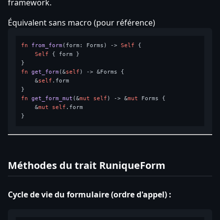
framework.
Équivalent sans macro (pour référence)
fn
from_form
(form: Forms) 
->
Self
 {

Self
 { form }

fn
get_form
(&
self
) 
->
 &Forms {

    &
self
.form

fn
get_form_mut
(&
mut
self
) 
->
 &
mut
 Forms {

    &
mut
self
.form

Méthodes du trait RuniqueForm
Cycle de vie du formulaire (ordre d'appel) :