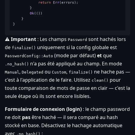
return
Err
(errors);

        }

Ok
(())

    }

⚠️ Important
: Les champs
sont hachés lors
Password
de
uniquement si la config globale est
finalize()
(mode par défaut)
et
que
PasswordConfig::Auto
n'a pas été appliqué au champ. En mode
.no_hash()
,
ou
,
ne hache pas —
Manual
Delegated
Custom
finalize()
c'est à l'application de le faire. Utilisez
pour
clean()
toute comparaison de mots de passe en clair — c'est la
seule étape où ils sont encore lisibles.
Formulaire de connexion (login)
: le champ password
ne doit
pas
être haché — il sera comparé au hash
stocké en base. Désactivez le hachage automatique
avec
:
.no_hash()