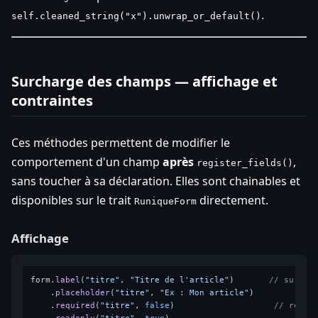
.
self.cleaned_string("x").unwrap_or_default()
Surcharge des champs — affichage et
contraintes
Ces méthodes permettent de modifier le
comportement d'un champ
après
,
register_fields()
sans toucher à sa déclaration. Elles sont chainables et
disponibles sur le trait
directement.
RuniqueForm
Affichage
form.
label
(
"titre"
, 
"Titre de l'article"
)       
// surcha
    .
placeholder
(
"titre"
, 
"Ex : Mon article"
)

    .
required
(
"titre"
, 
false
)                    
// relâc