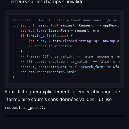
erreurs sur les champs si invalide.
// Handler GET+POST unifié — fonctionne sans if/else sur 
pub
async
fn
search
(
mut
 request: Request) 
->
 AppResult<Res
let
mut 
form
: SearchForm = request.form();

if
 form.
is_valid
().
await
 {

let
query
 = form.
cleaned_string
(
"q"
).
unwrap_or_de
// lancer la recherche...
    }

// Premier GET : is_valid() == false, aucune erreur →
// GET soumis invalide : is_valid() == false, erreurs
    context_update!(request => { 
"search_form"
 => &form })
    request.
render
(
"search.html"
)

Pour distinguer explicitement "premier affichage" de
"formulaire soumis sans données valides", utilise
.
request.is_post()