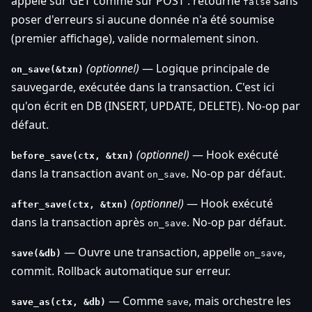
appelé sur GET comme sur POST : retourne
sans
false
poser d'erreurs si aucune donnée n'a été soumise
(premier affichage), valide normalement sinon.
(optionnel)
— Logique principale de
on_save(&txn)
sauvegarde, exécutée dans la transaction. C'est ici
qu'on écrit en DB (INSERT, UPDATE, DELETE). No-op par
défaut.
(optionnel)
— Hook exécuté
before_save(ctx, &txn)
dans la transaction avant
. No-op par défaut.
on_save
(optionnel)
— Hook exécuté
after_save(ctx, &txn)
dans la transaction après
. No-op par défaut.
on_save
— Ouvre une transaction, appelle
,
save(&db)
on_save
commit. Rollback automatique sur erreur.
— Comme
, mais orchestre les
save_as(ctx, &db)
save