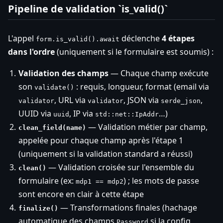
Pipeline de validation `is_valid()`
L'appel
déclenche
4 étapes
form.is_valid().await
dans l'ordre
(uniquement si le formulaire est soumis) :
Validation des champs
— Chaque champ exécute
son
: requis, longueur, format (email via
validate()
, URL via
, JSON via
,
validator
validator
serde_json
UUID via
, IP via
…)
uuid
std::net::IpAddr
— Validation métier par champ,
clean_field(name)
appelée pour chaque champ après l'étape 1
(uniquement si la validation standard a réussi)
— Validation croisée sur l'ensemble du
clean()
formulaire (ex:
) ; les mots de passe
mdp1 == mdp2
sont encore en clair à cette étape
— Transformations finales (hachage
finalize()
automatique des champs
si la config
Password