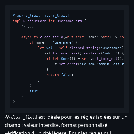
#[async_trait::async_trait]
impl
RuniqueForm
for
UsernameForm
 {

// ...
async
fn
clean_field
(&
mut
self
, name: &
str
) 
->
bool
 {

if
 name == 
"username"
 {

let
val
 = 
self
.
cleaned_string
(
"username"
).
unw
if
 val.
to_lowercase
().
contains
(
"admin"
) {

if
let
Some
(f) = 
self
.
get_form_mut
().fiel
                    f.
set_error
(
"Le nom 'admin' est réser
                }

return
false
;

            }

        }

true
    }

💡
est idéale pour les règles isolées sur un
clean_field
champ : valeur interdite, format personnalisé,
vérification d'unicité légère. Pour les règles qui