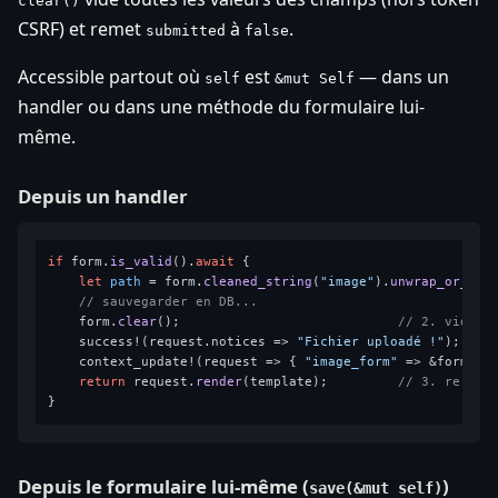
clear()
CSRF) et remet
à
.
submitted
false
Accessible partout où
est
— dans un
self
&mut Self
handler ou dans une méthode du formulaire lui-
même.
Depuis un handler
if
 form.
is_valid
().
await
 {

let
path
 = form.
cleaned_string
(
"image"
).
unwrap_or_def
// sauvegarder en DB...
    form.
clear
();                            
// 2. vider
    success!(request.notices => 
"Fichier uploadé !"
);

    context_update!(request => { 
"image_form"
 => &form });
return
 request.
render
(template);         
// 3. re-ren
Depuis le formulaire lui-même (
)
save(&mut self)