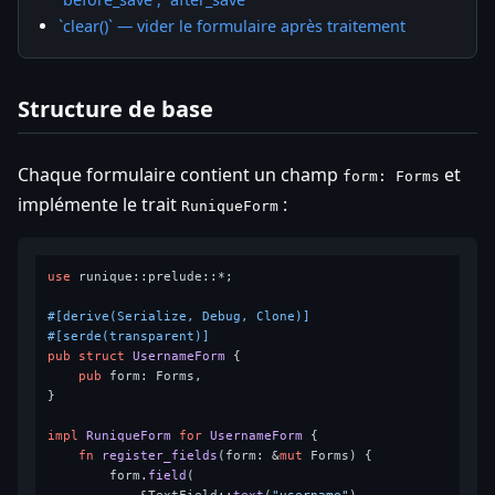
`clear()` — vider le formulaire après traitement
Structure de base
Chaque formulaire contient un champ
et
form: Forms
implémente le trait
:
RuniqueForm
use
 runique::prelude::*;

#[derive(Serialize, Debug, Clone)]
#[serde(transparent)]
pub
struct
UsernameForm
 {

pub
 form: Forms,

}

impl
RuniqueForm
for
UsernameForm
 {

fn
register_fields
(form: &
mut
 Forms) {

        form.
field
(
