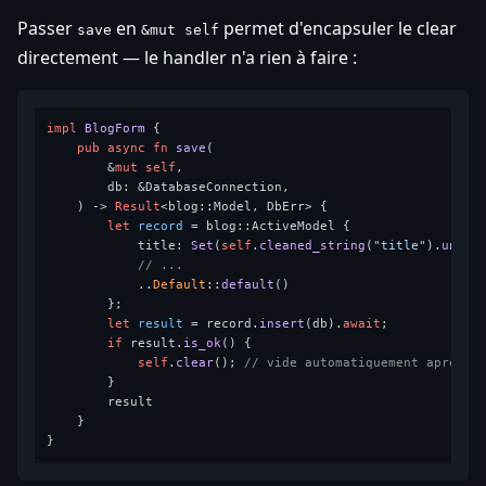
Passer
en
permet d'encapsuler le clear
save
&mut self
directement — le handler n'a rien à faire :
impl
BlogForm
 {

pub
async
fn
save
(

        &
mut
self
,

        db: &DatabaseConnection,

    ) 
->
Result
<blog::Model, DbErr> {

let
record
 = blog::ActiveModel {

            title: 
Set
(
self
.
cleaned_string
(
"title"
).
unwra
// ...
            ..
Default
::
default
()

        };

let
result
 = record.
insert
(db).
await
;

if
 result.
is_ok
() {

self
.
clear
(); 
// vide automatiquement après s
        }

        result

    }
