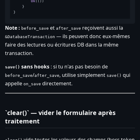
Ok
(())

    }

Note :
et
reçoivent aussi la
before_save
after_save
— ils peuvent donc eux-mêmes
&DatabaseTransaction
faire des lectures ou écritures DB dans la même
transaction.
sans hooks
: si tu n'as pas besoin de
save()
/
, utilise simplement
qui
before_save
after_save
save()
appelle
directement.
on_save
`clear()` — vider le formulaire après
traitement
vide toutes les valeurs des champs (hors token