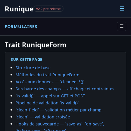
Runique
☰
v2.2 pre-release
FORMULAIRES
☰
Trait RuniqueForm
SUR CETTE PAGE
Structure de base
Méthodes du trait RuniqueForm
Accès aux données — `cleaned_*()`
Surcharge des champs — affichage et contraintes
`is_valid()` — appel sur GET et POST
Pipeline de validation `is_valid()`
`clean_field` — validation métier par champ
`clean` — validation croisée
Hooks de sauvegarde — `save_as`, `on_save`,
`before_save`, `after_save`