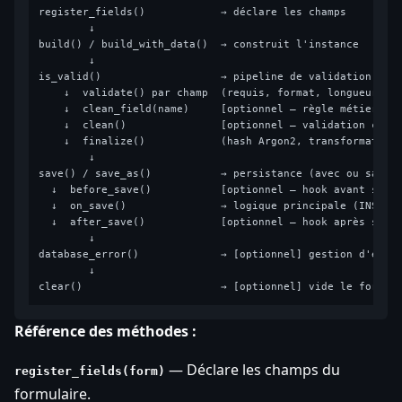
register_fields()            → déclare les champs

        ↓

build() / build_with_data()  → construit l'instance

        ↓

is_valid()                   → pipeline de validation

    ↓  validate() par champ  (requis, format, longueur…)

    ↓  clean_field(name)     [optionnel — règle métier uni
    ↓  clean()               [optionnel — validation crois
    ↓  finalize()            (hash Argon2, transformations
        ↓

save() / save_as()           → persistance (avec ou sans h
  ↓  before_save()           [optionnel — hook avant sauve
  ↓  on_save()               → logique principale (INSERT,
  ↓  after_save()            [optionnel — hook après sauve
        ↓

database_error()             → [optionnel] gestion d'erreu
        ↓

Référence des méthodes :
— Déclare les champs du
register_fields(form)
formulaire.