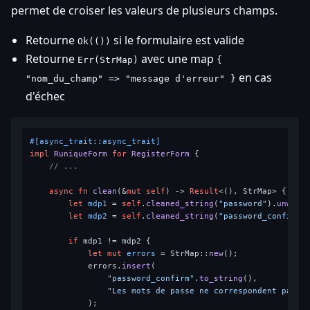
permet de croiser les valeurs de plusieurs champs.
Retourne
si le formulaire est valide
Ok(())
Retourne
avec une map
Err(StrMap)
{
en cas
"nom_du_champ" => "message d'erreur" }
d'échec
#[async_trait::async_trait]
impl
RuniqueForm
for
RegisterForm
 {

// ...
async
fn
clean
(&
mut
self
) 
->
Result
<(), StrMap> {

let
mdp1
 = 
self
.
cleaned_string
(
"password"
).
unwrap
let
mdp2
 = 
self
.
cleaned_string
(
"password_confirm"
if
 mdp1 != mdp2 {

let
mut 
errors
 = StrMap::
new
();

            errors.
insert
(

"password_confirm"
.
to_string
(),

"Les mots de passe ne correspondent pas"
.
            );
