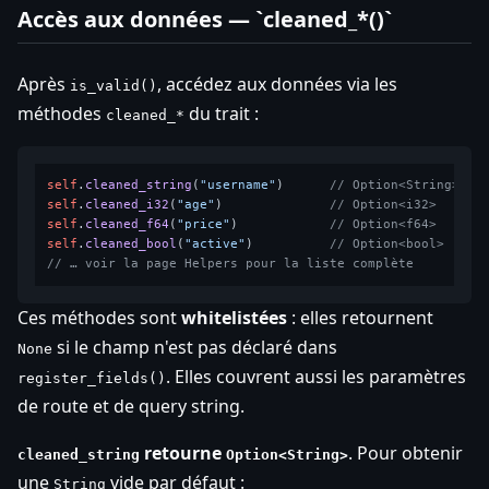
Accès aux données — `cleaned_*()`
Après
, accédez aux données via les
is_valid()
méthodes
du trait :
cleaned_*
self
.
cleaned_string
(
"username"
)      
// Option<String>  (
self
.
cleaned_i32
(
"age"
)              
// Option<i32>
self
.
cleaned_f64
(
"price"
)            
// Option<f64>  (gèr
self
.
cleaned_bool
(
"active"
)          
// Option<bool>
// … voir la page Helpers pour la liste complète
Ces méthodes sont
whitelistées
: elles retournent
si le champ n'est pas déclaré dans
None
. Elles couvrent aussi les paramètres
register_fields()
de route et de query string.
retourne
. Pour obtenir
cleaned_string
Option<String>
une
vide par défaut :
String