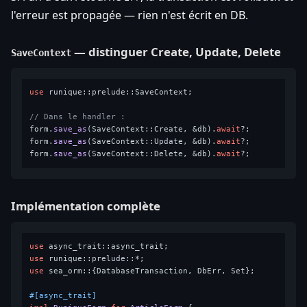
l'erreur est propagée — rien n'est écrit en DB.
— distinguer Create, Update, Delete
SaveContext
use
 runique::prelude::SaveContext;

// Dans le handler :
form.
save_as
(SaveContext::Create, &db).
await
?;

form.
save_as
(SaveContext::Update, &db).
await
?;

form.
save_as
(SaveContext::Delete, &db).
await
Implémentation complète
use
use
use
 sea_orm::{DatabaseTransaction, DbErr, Set};

#[async_trait]