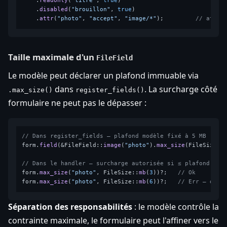
    .
readonly
(
"titre"
, 
true
)

    .
disabled
(
"brouillon"
, 
true
)

    .
attr
(
"photo"
, 
"accept"
, 
"image/*"
);         
// attri
Taille maximale d'un
FileField
Le modèle peut déclarer un plafond immuable via
dans
. La surcharge côté
.max_size()
register_fields()
formulaire ne peut pas le dépasser :
// Dans register_fields — plafond modèle fixé à 5 MB
form.
field
(&FileField::
image
(
"photo"
).
max_size
(FileSize::
// Dans le handler — surcharge autorisée si ≤ plafond
form.
max_size
(
"photo"
, FileSize::
mb
(
3
))?;   
// Ok
form.
max_size
(
"photo"
, FileSize::
mb
(
6
))?;   
// Err — dépa
Séparation des responsabilités
: le modèle contrôle la
contrainte maximale, le formulaire peut l'affiner vers le