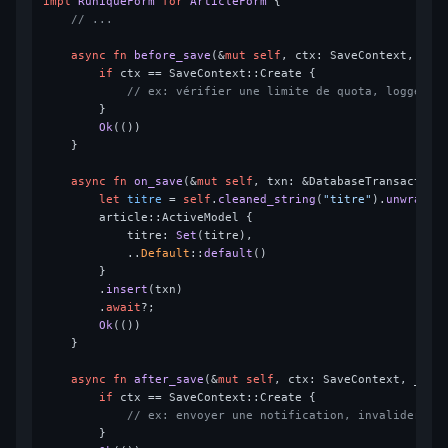
impl
RuniqueForm
for
ArticleForm
 {

// ...
async
fn
before_save
(&
mut
self
, ctx: SaveContext, txn
if
 ctx == SaveContext::Create {

// ex: vérifier une limite de quota, logger l
        }

Ok
(())

    }

async
fn
on_save
(&
mut
self
, txn: &DatabaseTransaction
let
titre
 = 
self
.
cleaned_string
(
"titre"
).
unwrap_o
        article::ActiveModel {

            titre: 
Set
(titre),

            ..
Default
::
default
()

        }

        .
insert
(txn)

        .
await
?;

Ok
(())

    }

async
fn
after_save
(&
mut
self
, ctx: SaveContext, _txn
if
 ctx == SaveContext::Create {

// ex: envoyer une notification, invalider un
        }
