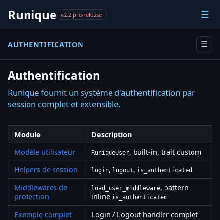
Runique
☰
v2.2 pre-release
AUTHENTIFICATION
☰
Authentification
Runique fournit un système d'authentification par
session complet et extensible.
Module
Description
Modèle utilisateur
, built-in, trait custom
RuniqueUser
Helpers de session
,
,
login
logout
is_authenticated
Middlewares de
, pattern
load_user_middleware
protection
inline
is_authenticated
Exemple complet
Login / Logout handler complet