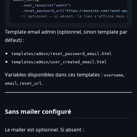
    .
user_resource
(
"users"
)

    .
reset_password_url
(
"https://monsite.com/reset-passwo
// optionnel — si absent, le lien s'affiche dans un f
Template email admin (optionnel, sinon template par
défaut) :
templates/admin/reset_password_email.html
templates/admin/user_created_email.html
Variables disponibles dans ces templates :
,
username
,
.
email
reset_url
Sans mailer configuré
Le mailer est optionnel. Si absent :