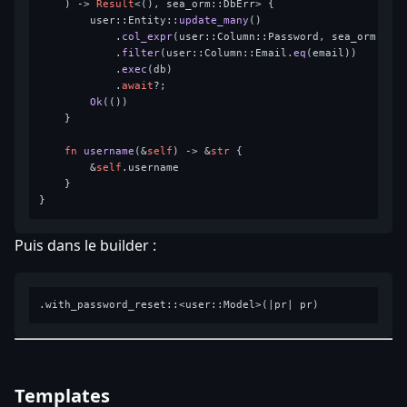
    ) 
->
Result
<(), sea_orm::DbErr> {

        user::Entity::
update_many
()

            .
col_expr
(user::Column::Password, sea_orm::se
            .
filter
(user::Column::Email.
eq
(email))

            .
exec
(db)

            .
await
?;

Ok
(())

    }

fn
username
(&
self
) 
->
 &
str
 {

        &
self
.username

    }

Puis dans le builder :
Templates