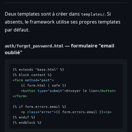
Deux templates sont à créer dans
. Si
templates/
absents, le framework utilise ses propres templates
par défaut.
— formulaire "email
auth/forgot_password.html
oublié"
{% extends "base.html" %}

<
form
method
=
"post"
>
    {{ form.html | safe }}

<
button
type
=
"submit"
>
Envoyer le lien
</
button
>
</
form
>
{% if form.errors.email %}

<
p
class
=
"error"
>
{{ form.errors.email }}
</
p
>
{% endif %}
