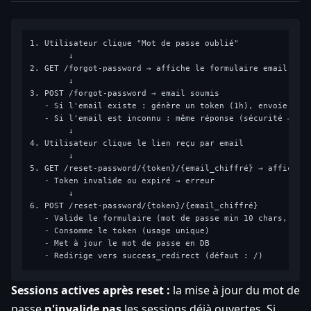
1. Utilisateur clique "Mot de passe oublié"

        ↓

2. GET /forgot-password → affiche le formulaire email

        ↓

3. POST /forgot-password → email soumis

   - Si l'email existe : génère un token (1h), envoie un e
   - Si l'email est inconnu : même réponse (sécurité — ne 
        ↓

4. Utilisateur clique le lien reçu par email

        ↓

5. GET /reset-password/{token}/{email_chiffré} → affiche l
   - Token invalide ou expiré → erreur

        ↓

6. POST /reset-password/{token}/{email_chiffré}

   - Valide le formulaire (mot de passe min 10 chars, conf
   - Consomme le token (usage unique)

   - Met à jour le mot de passe en DB

Sessions actives après reset :
la mise à jour du mot de
passe
n'invalide pas
les sessions déjà ouvertes. Si