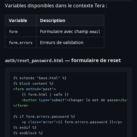
Variables disponibles dans le contexte Tera :
Variable
Description
Formulaire avec champ
form
email
Erreurs de validation
form.errors
— formulaire de reset
auth/reset_password.html
{% extends "base.html" %}

<
form
method
=
"post"
>
    {{ form.html | safe }}

<
button
type
=
"submit"
>
Changer le mot de passe
</
button
</
form
>
{% if form.errors.password %}

<
p
class
=
"error"
>
{{ form.errors.password }}
</
p
>
{% endif %}
