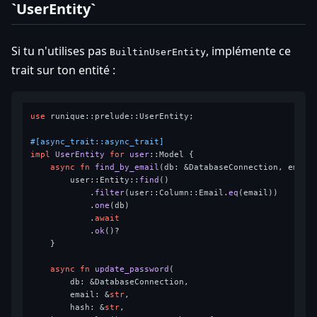
`UserEntity`
Si tu n'utilises pas
, implémente ce
BuiltinUserEntity
trait sur ton entité :
use
 runique::prelude::UserEntity;

#[async_trait::async_trait]
impl
UserEntity
for
user
::Model {

async
fn
find_by_email
(db: &DatabaseConnection, email
        user::Entity::
find
()

            .
filter
(user::Column::Email.
eq
(email))

            .
one
(db)

            .
await
            .
ok
()?

    }

async
fn
update_password
(

        db: &DatabaseConnection,

        email: &
str
,

        hash: &
str
,
