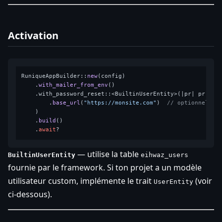
Activation
RuniqueAppBuilder::
new
(config)

    .
with_mailer_from_env
()

    .with_password_reset::<BuiltinUserEntity>(|pr| pr

        .
base_url
(
"https://monsite.com"
)  
// optionnel en
    )

    .
build
()

    .
await
— utilise la table
BuiltinUserEntity
eihwaz_users
fournie par le framework. Si ton projet a un modèle
utilisateur custom, implémente le trait
(voir
UserEntity
ci-dessous).