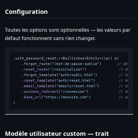
Configuration
Toutes les options sont optionnelles — les valeurs par
défaut fonctionnent sans rien changer.
.with_password_reset::<BuiltinUserEntity>(|pr| pr

    .forgot_route(
"/mot-de-passe-oublie"
)       
// défaut
    .
reset_route
(
"/reinitialiser"
)               
// défau
    .forgot_template(
"auth/oubli.html"
)          
// défau
    .
reset_template
(
"auth/reset.html"
)           
// défau
    .
email_template
(
"emails/reset.html"
)         
// défau
    .
success_redirect
(
"/connexion"
)              
// défau
    .
base_url
(
"https://monsite.com"
)             
// pour 
Modèle utilisateur custom — trait