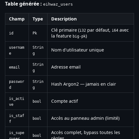
Table générée :
eihwaz_users
Champ
Type
Description
Clé primaire (
par défaut,
avec
i32
i64
id
Pk
la feature
)
big-pk
usernam
Strin
Nom d'utilisateur unique
e
g
Strin
Adresse email
email
g
passwor
Strin
Hash Argon2 — jamais en clair
d
g
is_acti
Compte actif
bool
ve
is_staf
Accès au panneau admin (limité)
bool
f
Accès complet, bypass toutes les
is_supe
bool
règles
ruser