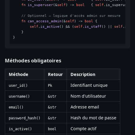
fn
is_superuser
(&
self
) 
->
bool
   { 
self
.is_superuser }
// Optionnel — logique d'accès admin sur mesure
fn
can_access_admin
(&
self
) 
->
bool
 {

self
.
is_active
() && (
self
.
is_staff
() || 
self
.
is_s
    }

Méthodes obligatoires
Méthode
Retour
Description
Identifiant unique
user_id()
Pk
Nom d'utilisateur
username()
&str
Adresse email
email()
&str
Hash du mot de passe
password_hash()
&str
Compte actif
is_active()
bool