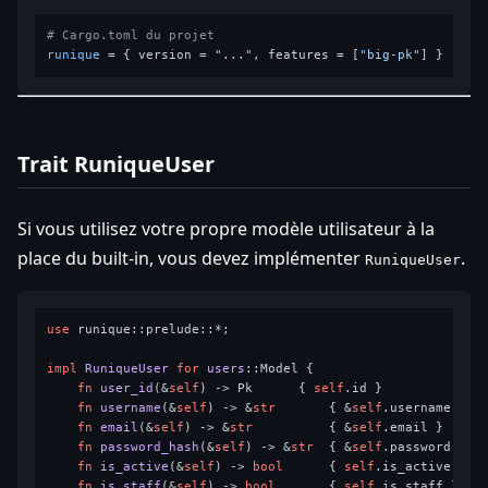
# Cargo.toml du projet
runique
 = { version = 
"..."
, features = [
"big-pk"
Trait RuniqueUser
Si vous utilisez votre propre modèle utilisateur à la
place du built-in, vous devez implémenter
.
RuniqueUser
use
 runique::prelude::*;

impl
RuniqueUser
for
users
::Model {

fn
user_id
(&
self
) 
->
 Pk      { 
self
.id }

fn
username
(&
self
) 
->
 &
str
       { &
self
.username }

fn
email
(&
self
) 
->
 &
str
          { &
self
.email }

fn
password_hash
(&
self
) 
->
 &
str
  { &
self
.password }

fn
is_active
(&
self
) 
->
bool
      { 
self
.is_active }

fn
is_staff
(&
self
) 
->
bool
       { 
self
.is_staff }
