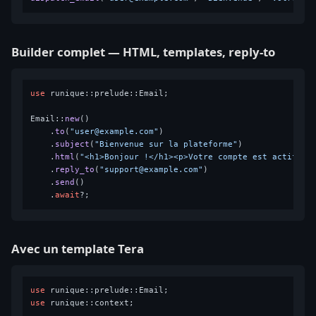
Builder complet — HTML, templates, reply-to
use
 runique::prelude::Email;

Email::
new
()

    .
to
(
"user@example.com"
)

    .
subject
(
"Bienvenue sur la plateforme"
)

    .
html
(
"<h1>Bonjour !</h1><p>Votre compte est actif.</
    .
reply_to
(
"support@example.com"
)

    .
send
()

    .
await
Avec un template Tera
use
use
 runique::context;
