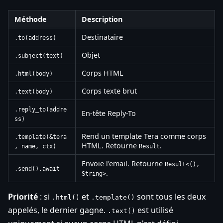
Méthode
Description
Destinataire
.to(address)
Objet
.subject(text)
Corps HTML
.html(body)
Corps texte brut
.text(body)
.reply_to(addre
En-tête Reply-To
ss)
Rend un template Tera comme corps
.template(&tera
HTML. Retourne
.
, name, ctx)
Result
Envoie l'email. Retourne
Result<(),
.send().await
.
String>
Priorité
: si
et
sont tous les deux
.html()
.template()
appelés, le dernier gagne.
est utilisé
.text()