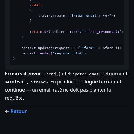
        .
await
        {

            tracing::warn!(
"Erreur email : {e}"
);

        }

return
Ok
(Redirect::
to
(
"/"
).
into_response
());

    }

    context_update!(request => { 
"form"
 => &form });

    request.
render
(
"register.html"
)

Erreurs d'envoi
:
et
retournent
.send()
dispatch_email
. En production, logue l'erreur et
Result<(), String>
continue — un email raté ne doit pas planter la
requête.
←
Retour