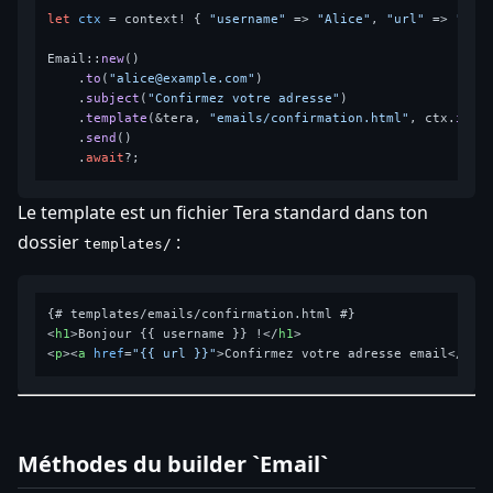
let
ctx
 = context! { 
"username"
 => 
"Alice"
, 
"url"
 => 
"htt
Email::
new
()

    .
to
(
"alice@example.com"
)

    .
subject
(
"Confirmez votre adresse"
)

    .
template
(&tera, 
"emails/confirmation.html"
, ctx.
into
(
    .
send
()

    .
await
Le template est un fichier Tera standard dans ton
dossier
:
templates/
<
h1
>
Bonjour {{ username }} !
</
h1
>
<
p
>
<
a
href
=
"{{ url }}"
>
Confirmez votre adresse email
</
a
>
<
Méthodes du builder `Email`