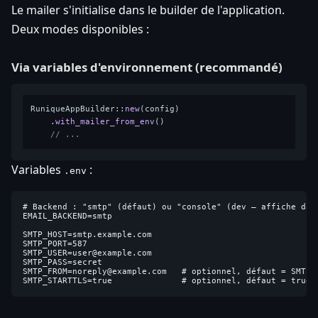
Le mailer s'initialise dans le builder de l'application.
Deux modes disponibles :
Via variables d'environnement (recommandé)
RuniqueAppBuilder::
new
(config)

    .
with_mailer_from_env
()

// ...
Variables
:
.env
# Backend : "smtp" (défaut) ou "console" (dev — affiche dans
EMAIL_BACKEND=smtp

SMTP_HOST=smtp.example.com

SMTP_PORT=587

SMTP_USER=user@example.com

SMTP_PASS=secret

SMTP_FROM=noreply@example.com   # optionnel, défaut = SMTP_U