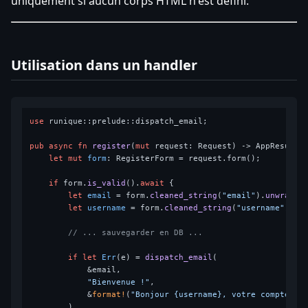
uniquement si aucun corps HTML n'est défini.
Utilisation dans un handler
use
 runique::prelude::dispatch_email;

pub
async
fn
register
(
mut
 request: Request) 
->
 AppResult<R
let
mut 
form
: RegisterForm = request.form();

if
 form.
is_valid
().
await
 {

let
email
 = form.
cleaned_string
(
"email"
).
unwrap_o
let
username
 = form.
cleaned_string
(
"username"
).
un
// ... sauvegarder en DB ...
if
let
Err
(e) = 
dispatch_email
(

            &email,

"Bienvenue !"
,

            &
format!
(
"Bonjour {username}, votre compte es
        )
