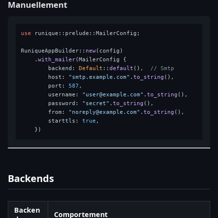
Manuellement
use
 runique::prelude::MailerConfig;

RuniqueAppBuilder::
new
(config)

    .
with_mailer
(MailerConfig {

        backend: 
Default
::
default
(),  
// Smtp
        host: 
"smtp.example.com"
.
to_string
(),

        port: 
587
,

        username: 
"user@example.com"
.
to_string
(),

        password: 
"secret"
.
to_string
(),

        from: 
"noreply@example.com"
.
to_string
(),

        starttls: 
true
,

Backends
Backen
Comportement