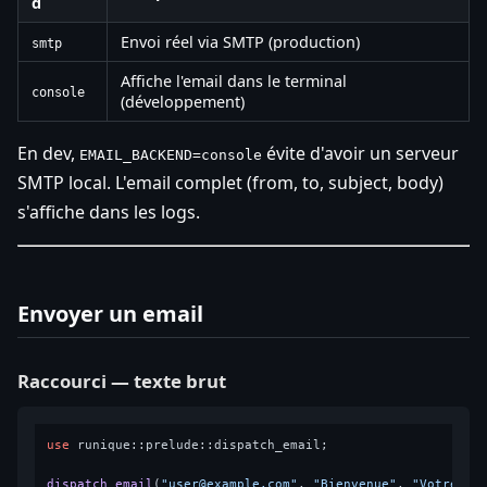
d
Envoi réel via SMTP (production)
smtp
Affiche l'email dans le terminal
console
(développement)
En dev,
évite d'avoir un serveur
EMAIL_BACKEND=console
SMTP local. L'email complet (from, to, subject, body)
s'affiche dans les logs.
Envoyer un email
Raccourci — texte brut
use
 runique::prelude::dispatch_email;

dispatch_email
(
"user@example.com"
, 
"Bienvenue"
, 
"Votre co