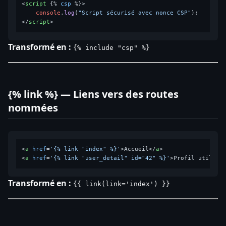
<
script
 {% 
csp
 %}>
console
.
log
(
"Script sécurisé avec nonce CSP"
</
script
>
Transformé en :
{% include "csp" %}
{% link %} — Liens vers des routes
nommées
<
a
href
=
'{% link "index" %}'
>
Accueil
</
a
>
<
a
href
=
'{% link "user_detail" id="42" %}'
>
Profil utilisa
Transformé en :
{{ link(link='index') }}