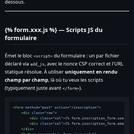
dessous.
{% form.xxx.js %} — Scripts JS du
formulaire
Émet le bloc
du formulaire : un par fichier
<script>
déclaré via
, avec le nonce CSP correct et l'URL
add_js
statique résolue. À utiliser
uniquement en rendu
champ par champ
, là où tu veux les scripts
(typiquement juste avant
).
</form>
<
form
method
=
"post"
action
=
"/inscription"
>
<
div
class
=
"row"
>
<
div
class
=
"col"
>
{% form.inscription_form.usernam
<
div
class
=
"col"
>
{% form.inscription_form.email %
</
div
>