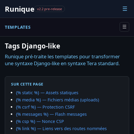
Runique
☰
v2.2 pre-release
TEMPLATES
☰
Tags Django-like
Runique pré-traite les templates pour transformer
une syntaxe Django-like en syntaxe Tera standard.
SUR CETTE PAGE
{% static %} — Assets statiques
{% media %} — Fichiers médias (uploads)
{% csrf %} — Protection CSRF
{% messages %} — Flash messages
{% csp %} — Nonce CSP
{% link %} — Liens vers des routes nommées