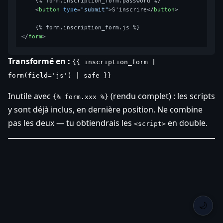
    {% form.inscription_form.password %}

<
button
type
=
"submit"
>
S'inscrire
</
button
>
</
form
>
Transformé en :
{{ inscription_form |
form(field='js') | safe }}
Inutile avec
(rendu complet) : les scripts
{% form.xxx %}
y sont déjà inclus, en dernière position. Ne combine
pas les deux — tu obtiendrais les
en double.
<script>
🌙