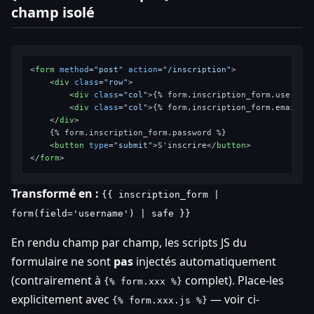
champ isolé
<
form
method
=
"post"
action
=
"/inscription"
>
<
div
class
=
"row"
>
<
div
class
=
"col"
>
{% form.inscription_form.usernam
<
div
class
=
"col"
>
{% form.inscription_form.email %
</
div
>
    {% form.inscription_form.password %}

<
button
type
=
"submit"
>
S'inscrire
</
button
>
</
form
>
Transformé en :
{{ inscription_form |
form(field='username') | safe }}
En rendu champ par champ, les scripts JS du
formulaire ne sont
pas
injectés automatiquement
(contrairement à
complet). Place-les
{% form.xxx %}
explicitement avec
— voir ci-
{% form.xxx.js %}