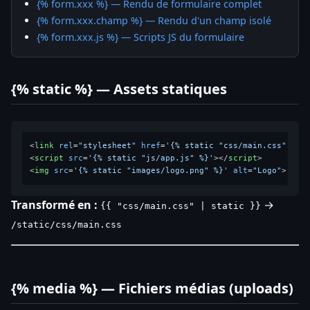
{% form.xxx %} — Rendu de formulaire complet
{% form.xxx.champ %} — Rendu d'un champ isolé
{% form.xxx.js %} — Scripts JS du formulaire
{% static %} — Assets statiques
<
link
rel
=
"stylesheet"
href
=
'{% static "css/main.css" %}'
<
script
src
=
'{% static "js/app.js" %}'
>
</
script
>
<
img
src
=
'{% static "images/logo.png" %}'
alt
=
"Logo"
>
Transformé en :
→
{{ "css/main.css" | static }}
/static/css/main.css
{% media %} — Fichiers médias (uploads)