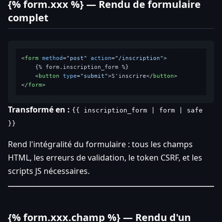
{% form.xxx %} — Rendu de formulaire
complet
<
form
method
=
"post"
action
=
"/inscription"
>
    {% form.inscription_form %}

<
button
type
=
"submit"
>
S'inscrire
</
button
>
</
form
>
Transformé en :
{{ inscription_form | form | safe
}}
Rend l'intégralité du formulaire : tous les champs
HTML, les erreurs de validation, le token CSRF, et les
scripts JS nécessaires.
{% form.xxx.champ %} — Rendu d'un