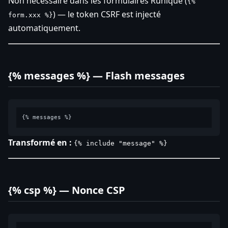
Non nécessaire dans les formulaires Runique (
{%
) — le token CSRF est injecté
form.xxx %}
automatiquement.
{% messages %} — Flash messages
Transformé en :
{% include "message" %}
{% csp %} — Nonce CSP