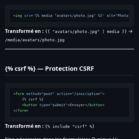
<
img
src
=
'{% media "avatars/photo.jpg" %}'
alt
=
"Photo de 
Transformé en :
→
{{ "avatars/photo.jpg" | media }}
/media/avatars/photo.jpg
{% csrf %} — Protection CSRF
<
form
method
=
"post"
action
=
"/inscription"
>
    {% csrf %}

<
button
type
=
"submit"
>
Envoyer
</
button
>
</
form
>
Transformé en :
{% include "csrf" %}