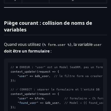
Piège courant : collision de noms de
variables
Quand vous utilisez
, la variable
{% form.user %}
user
doit être un formulaire
:
// ❌ ERREUR : "user" est un Model SeaORM, pas un formulai
context_update!(request => {

"user"
 => &db_user,  
// le filtre form va crasher !
});

// ✅ CORRECT : séparer le formulaire et l'entité DB
context_update!(request => {

"user"
 => &form,           
// formulaire → {% form.us
"found_user"
 => &db_user,  
// Model → {{ found_user.e