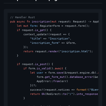
// Handler Rust
pub
async
fn
inscription
(
mut
 request: Request) 
->
 AppResul
let
mut 
form
: RegisterForm = request.form();

if
 request.
is_get
() {

        context_update!(request => {

"title"
 => 
"Inscription"
,

"inscription_form"
 => &form,

        });

return
 request.
render
(
"inscription.html"
);

    }

if
 request.
is_post
() {

if
 form.
is_valid
().
await
 {

let
user
 = form.
save
(&request.engine.db).
awai
                form.
get_form_mut
().
database_error
(&err);

                AppError::
from
(err)

            })?;

            success!(request.notices => 
format!
(
"Bienvenu
return
Ok
(Redirect::
to
(
"/"
).
into_response
());

        }
