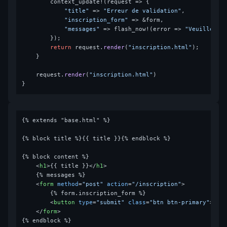
        context_update!(request => {

"title"
 => 
"Erreur de validation"
,

"inscription_form"
 => &form,

"messages"
 => flash_now!(error => 
"Veuillez c
        });

return
 request.
render
(
"inscription.html"
);

    }

    request.
render
(
"inscription.html"
)

{% extends "base.html" %}

{% block title %}{{ title }}{% endblock %}

{% block content %}

<
h1
>
{{ title }}
</
h1
>
    {% messages %}

<
form
method
=
"post"
action
=
"/inscription"
>
        {% form.inscription_form %}

<
button
type
=
"submit"
class
=
"btn btn-primary"
>
S'i
</
form
>