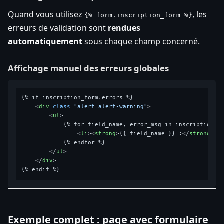
Quand vous utilisez
, les
{% form.inscription_form %}
erreurs de validation sont
rendues
automatiquement
sous chaque champ concerné.
Affichage manuel des erreurs globales
{% if inscription_form.errors %}

<
div
class
=
"alert alert-warning"
>
<
ul
>
            {% for field_name, error_msg in inscription_fo
<
li
>
<
strong
>
{{ field_name }} :
</
strong
>
 {
            {% endfor %}

</
ul
>
</
div
>
Exemple complet : page avec formulaire