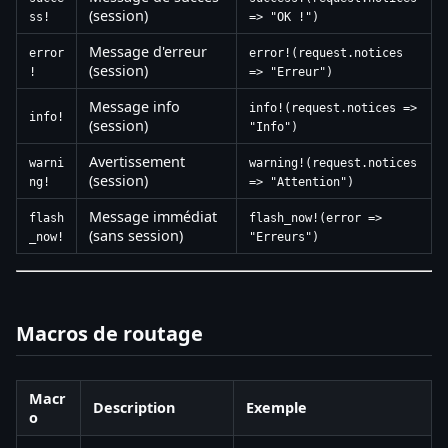
(session)
ss!
=> "OK !")
Message d'erreur
error
error!(request.notices
(session)
!
=> "Erreur")
Message info
info!(request.notices =>
info!
(session)
"Info")
Avertissement
warni
warning!(request.notices
(session)
ng!
=> "Attention")
Message immédiat
flash
flash_now!(error =>
(sans session)
_now!
"Erreurs")
Macros de routage
Macr
Description
Exemple
o