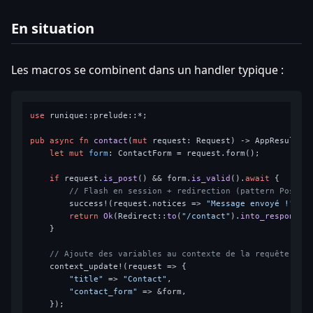
En situation
Les macros se combinent dans un handler typique :
use
 runique::prelude::*;

pub
async
fn
contact
(
mut
 request: Request) 
->
 AppResult<Re
let
mut 
form
: ContactForm = request.form();

if
 request.
is_post
() && form.
is_valid
().
await
 {

// Flash en session + redirection (pattern Post/R
        success!(request.notices => 
"Message envoyé !"
);

return
Ok
(Redirect::
to
(
"/contact"
).
into_response
()
    }

// Ajoute des variables au contexte de la requête
    context_update!(request => {

"title"
 => 
"Contact"
,

"contact_form"
 => &form,

    });
