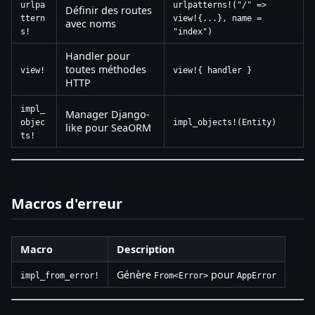
urlpa
urlpatterns!("/" =>
Définir des routes
ttern
view!{...}, name =
avec noms
s!
"index")
Handler pour
toutes méthodes
view!
view!{ handler }
HTTP
impl_
Manager Django-
objec
impl_objects!(Entity)
like pour SeaORM
ts!
Macros d'erreur
Macro
Description
Génère
pour
impl_from_error!
From<Error>
AppError