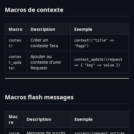
Macros de contexte
Macro
Description
Exemple
Créer un
contex
context!("title" =>
contexte Tera
t!
"Page")
Ajouter au
contex
context_update!(request
contexte d'une
t_upda
=> { "key" => value })
Request
te!
Macros flash messages
Mac
Description
Exemple
ro
Message de succès
succe
success!(request.notices