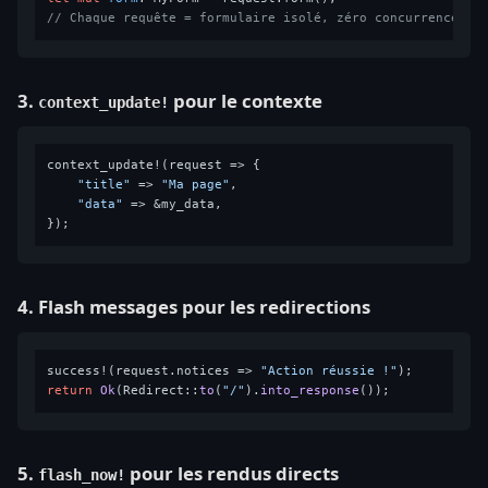
// Chaque requête = formulaire isolé, zéro concurrence
3.
pour le contexte
context_update!
context_update!(request => {

"title"
 => 
"Ma page"
,

"data"
 => &my_data,

4. Flash messages pour les redirections
success!(request.notices => 
"Action réussie !"
return
Ok
(Redirect::
to
(
"/"
).
into_response
5.
pour les rendus directs
flash_now!