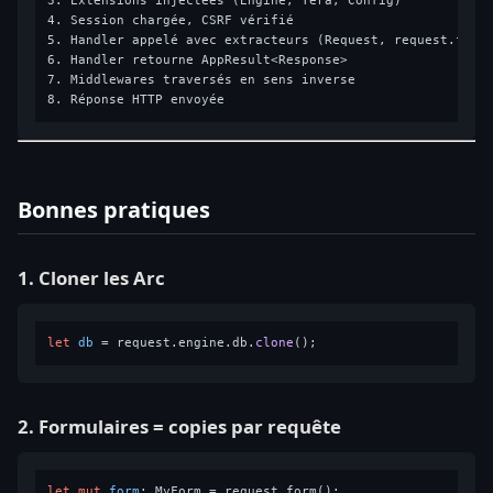
3. Extensions injectées (Engine, Tera, Config)

4. Session chargée, CSRF vérifié

5. Handler appelé avec extracteurs (Request, request.form(
6. Handler retourne AppResult<Response>

7. Middlewares traversés en sens inverse

Bonnes pratiques
1. Cloner les Arc
let
db
 = request.engine.db.
clone
2. Formulaires = copies par requête
let
mut 
form