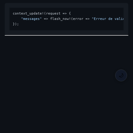
context_update!(request => {

"messages"
 => flash_now!(error => 
"Erreur de validati
🌙