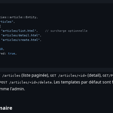
ties::article::Entity,

rticles"
,



 
"articles/list.html"
,    
// surcharge optionnelle
 
"articles/detail.html"
,

 
"articles/create.html"
,

10
,

red: 
true
,

(liste paginée),
(detail),
T /articles
GET /articles/<id>
GET/P
. Les templates par défaut sont
POST /articles/<id>/delete
omme l'admin.
maire