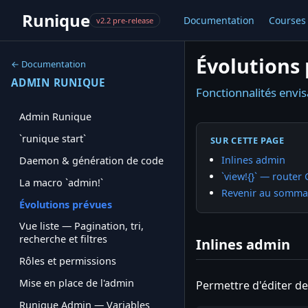
Runique
Documentation
Courses
v2.2 pre-release
Évolutions
← Documentation
ADMIN RUNIQUE
Fonctionnalités envis
Admin Runique
`runique start`
SUR CETTE PAGE
Inlines admin
Daemon & génération de code
`view!{}` — route
La macro `admin!`
Revenir au somma
Évolutions prévues
Vue liste — Pagination, tri,
recherche et filtres
Inlines admin
Rôles et permissions
Mise en place de l'admin
Permettre d'éditer de
Runique Admin — Variables