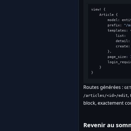
view! {

    Article {

        model: enti
        prefix: 
"/a
        templates: {
            list:  
            detail:
            create:
        },

        page_size: 
        login_requi
    }

Routes générées :
GE
,
/articles/<id>/edit
block, exactement c
Revenir au som