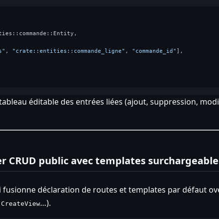
ties::commande::Entity,

s"
, 
"crate::entities::commande_ligne"
, 
"commande_id"
],

n tableau éditable des entrées liées (ajout, suppression, mod
ter CRUD public avec templates surchargeable
 fusionne déclaration de routes et templates par défaut o
,
…).
CreateView