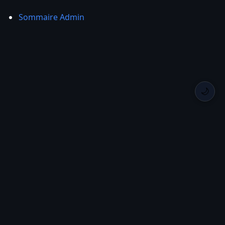
Sommaire Admin
🌙
Back Home
Privacy
Roadmap
Changelog
GitHub
Crates.io
GitHub
Runique
Created by
Itsuki
with
— © 2026