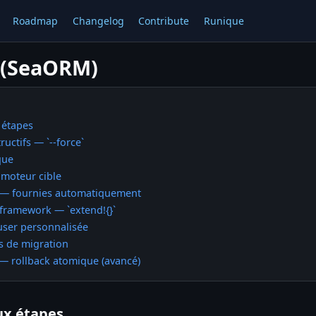
Roadmap
Changelog
Contribute
Runique
 (SeaORM)
 étapes
ctifs — `--force`
que
 moteur cible
 — fournies automatiquement
 framework — `extend!{}`
 user personnalisée
 de migration
 rollback atomique (avancé)
ux étapes