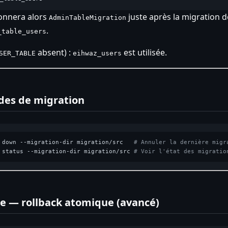
onnera alors
juste après la migration 
AdminTableMigration
.
_table_users
absent) :
est utilisée.
SER_TABLE
eihwaz_users
es de migration
 down --migration-dir migration/src   
# Annuler la dernière migr
 status --migration-dir migration/src 
# Voir l'état des migratio
 — rollback atomique (avancé)