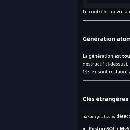
Le contrôle couvre aus
Génération ato
La génération est
tou
destructif ci-dessus),
sont restaurés d
lib.rs
Clés étrangères 
détect
makemigrations
PostgreSQL / MyS