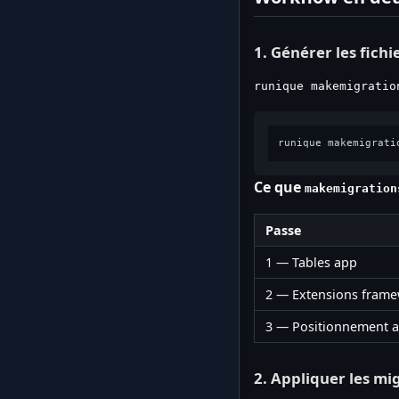
1. Générer les fich
runique makemigratio
Ce que
makemigration
Passe
1 — Tables app
2 — Extensions fram
3 — Positionnement 
2. Appliquer les mi