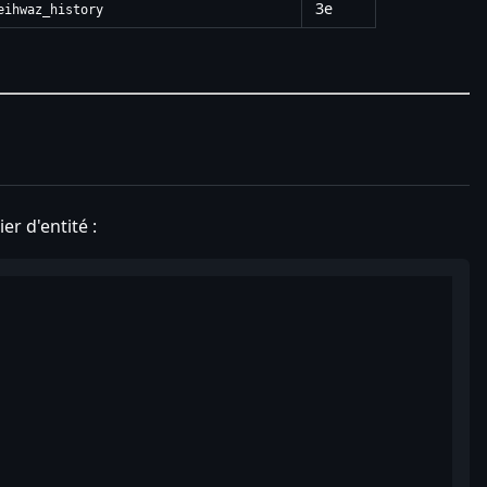
3e
eihwaz_history
er d'entité :