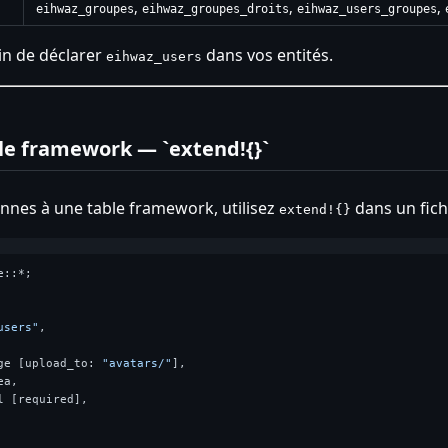
,
,
,
eihwaz_groupes
eihwaz_groupes_droits
eihwaz_users_groupes
in de déclarer
dans vos entités.
eihwaz_users
le framework — `extend!{}`
nnes à une table framework, utilisez
dans un fichi
extend!{}
::*;

users"
,

ge [upload_to: 
"avatars/"
],

a,

 [required],
