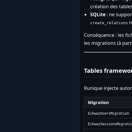
création des tables
SQLite
: ne support
n
create_relations
Conséquence : les fic
les migrations (à part
Tables framewo
Runique injecte aut
Migration
EihwazUsersMigration
EihwazSessionsMigrati