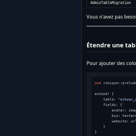
AdminTableMigration
Vous n'avez pas beso
Étendre une tab
Pour ajouter des colo
use
 runique::prelude
extend! {

    table: 
"eihwaz_
    fields: {

        avatar: ima
        bio: textare
        website: url
    }
