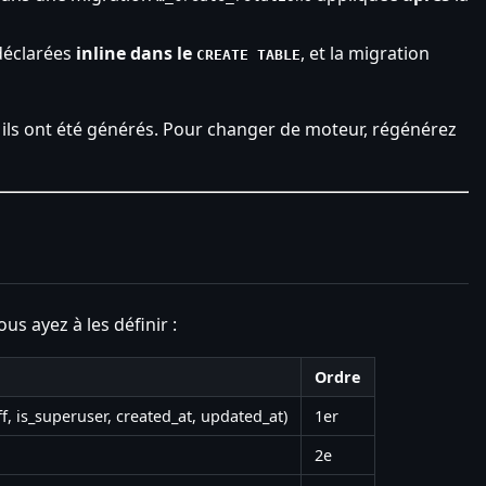
 déclarées
inline dans le
, et la migration
CREATE TABLE
 ils ont été générés. Pour changer de moteur, régénérez
us ayez à les définir :
Ordre
ff, is_superuser, created_at, updated_at)
1er
2e