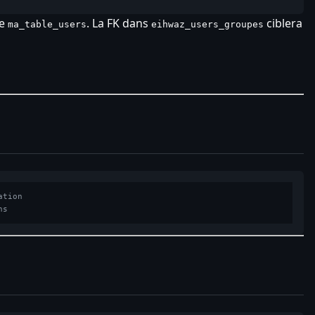
de
. La FK dans
ciblera
ma_table_users
eihwaz_users_groupes
ation
ns