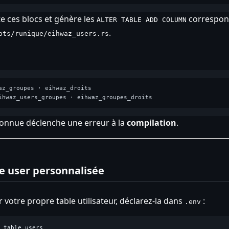
e ces blocs et génère les
correspond
ALTER TABLE ADD COLUMN
.
ots/runique/eihwaz_users.rs
az_groupes · eihwaz_droits

connue déclenche une erreur à la
compilation
.
le user personnalisée
 votre propre table utilisateur, déclarez-la dans
:
.env