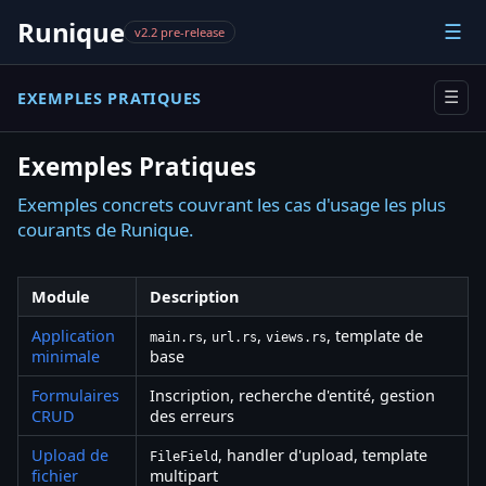
Runique
☰
v2.2 pre-release
EXEMPLES PRATIQUES
☰
Exemples Pratiques
Exemples concrets couvrant les cas d'usage les plus
courants de Runique.
Module
Description
Application
,
,
, template de
main.rs
url.rs
views.rs
minimale
base
Formulaires
Inscription, recherche d'entité, gestion
CRUD
des erreurs
Upload de
, handler d'upload, template
FileField
fichier
multipart