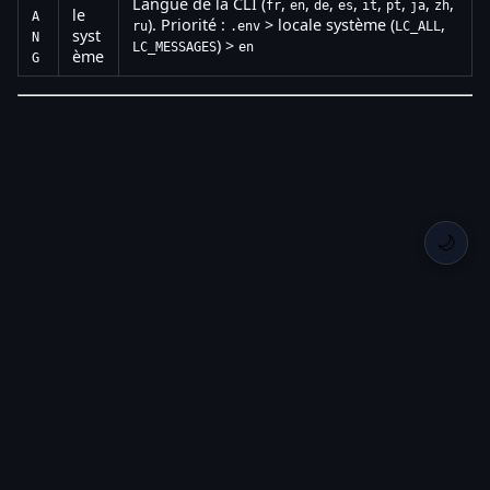
Langue de la CLI (
,
,
,
,
,
,
,
,
fr
en
de
es
it
pt
ja
zh
le
A
). Priorité :
> locale système (
,
ru
.env
LC_ALL
syst
N
) >
LC_MESSAGES
en
ème
G
🌙
Back Home
Privacy
Roadmap
Changelog
GitHub