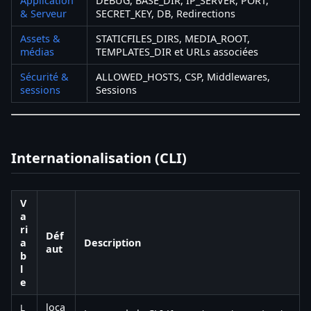
Application
DEBUG, BASE_DIR, IP_SERVER, PORT,
& Serveur
SECRET_KEY, DB, Redirections
Assets &
STATICFILES_DIRS, MEDIA_ROOT,
médias
TEMPLATES_DIR et URLs associées
Sécurité &
ALLOWED_HOSTS, CSP, Middlewares,
sessions
Sessions
Internationalisation (CLI)
V
a
ri
Déf
a
Description
aut
b
l
e
loca
L