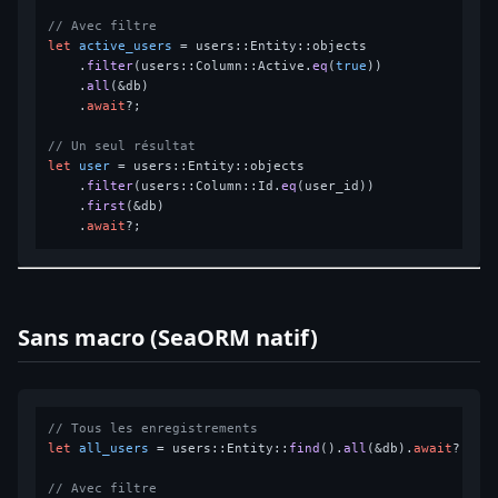
// Avec filtre
let
active_users
 = users::Entity::objects

    .
filter
(users::Column::Active.
eq
(
true
))

    .
all
(&db)

    .
await
?;

// Un seul résultat
let
user
 = users::Entity::objects

    .
filter
(users::Column::Id.
eq
(user_id))

    .
first
(&db)

    .
await
Sans macro (SeaORM natif)
// Tous les enregistrements
let
all_users
 = users::Entity::
find
().
all
(&db).
await
?;

// Avec filtre