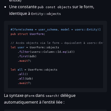
entité)
Une constante
sur le form,
pub const objects
identique à
Entity::objects
#[form(schema = user_schema, model = users::Entity)]
pub
struct
UserForm
;

// Accès objects via le form — équivalent à users::Entity
let
user
 = UserForm::objects

    .
filter
(users::Column::Id.
eq
(id))

    .
first
(&db)

    .
await
?;

let
all
 = UserForm::objects

    .
all
()

    .
all
(&db)

    .
await
La syntaxe
dans
délègue
@Form
search!
automatiquement à l'entité liée :