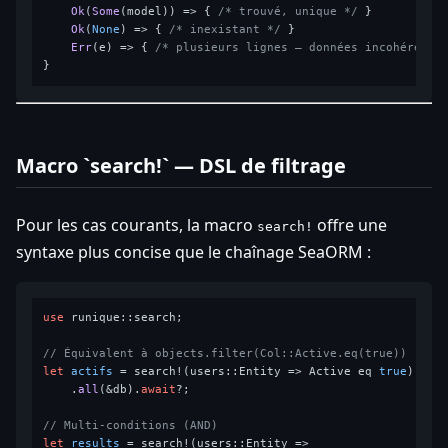
Ok
(
Some
(model)) => { 
/* trouvé, unique */
 }

Ok
(
None
) => { 
/* inexistant */
 }

Err
(e) => { 
/* plusieurs lignes — données incohérente
Macro `search!` — DSL de filtrage
Pour les cas courants, la macro
offre une
search!
syntaxe plus concise que le chaînage SeaORM :
use
 runique::search;

// Équivalent à objects.filter(Col::Active.eq(true))
let
actifs
 = search!(users::Entity => Active eq 
true
)

    .
all
(&db).
await
?;

// Multi-conditions (AND)
let
results
 = search!(users::Entity =>
