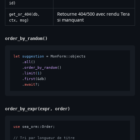
id)
Retourne 404/500 avec rendu Tera
get_or_404(db,
si manquant
ctx, msg)
order_by_random()
let
suggestion
 = MonForm::objects

    .
all
()

    .
order_by_random
()

    .
limit
(
1
)

    .
first
(&db)

    .
await
order_by_expr(expr, order)
use
 sea_orm::Order;

// Tri par longueur de titre