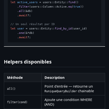
let
active_users
 = users::Entity::
find
()

    .
filter
(users::Column::Active.
eq
(
true
))

    .
all
(&db)

    .
await
?;

// Un seul résultat par ID
let
user
 = users::Entity::
find_by_id
(user_id)

    .
one
(&*db)

    .
await
Helpers disponibles
Méthode
Description
Point d'entrée — retourne un
all()
chainable
RuniqueQueryBuilder
Ajoute une condition WHERE
filter(cond)
(AND)