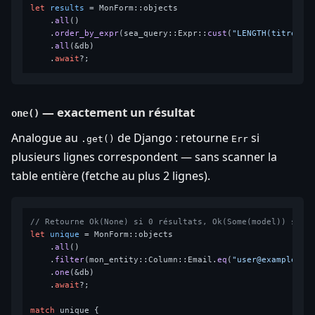
let
results
 = MonForm::objects

    .
all
()

    .
order_by_expr
(sea_query::Expr::
cust
(
"LENGTH(titre)"
)
    .
all
(&db)

    .
await
— exactement un résultat
one()
Analogue au
de Django : retourne
si
.get()
Err
plusieurs lignes correspondent — sans scanner la
table entière (fetche au plus 2 lignes).
// Retourne Ok(None) si 0 résultats, Ok(Some(model)) si 1
let
unique
 = MonForm::objects

    .
all
()

    .
filter
(mon_entity::Column::Email.
eq
(
"user@example.co
    .
one
(&db)

    .
await
?;

match
 unique {
