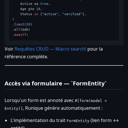
    Active eq 
true
,

    Age gte 
18
,

    Status 
in
 [
"active"
, 
"verified"
],

)

.
limit
(
20
)

.
all
(&db)

.
await
Voir
Requêtes CRUD — Macro search!
pour la
référence complète.
Accès via formulaire — `FormEntity`
Lorsqu'un form est annoté avec
#[form(model =
, Runique génère automatiquement :
Entity)]
L'implémentation du trait
(lien form ↔
FormEntity