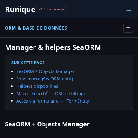
Runique
☰
v2.2 pre-release
ORM & BASE DE DONNÉES
☰
Manager & helpers SeaORM
SUR CETTE PAGE
SeaORM + Objects Manager
Sans macro (SeaORM natif)
Helpers disponibles
Macro `search!` — DSL de filtrage
Accès via formulaire — `FormEntity`
SeaORM + Objects Manager