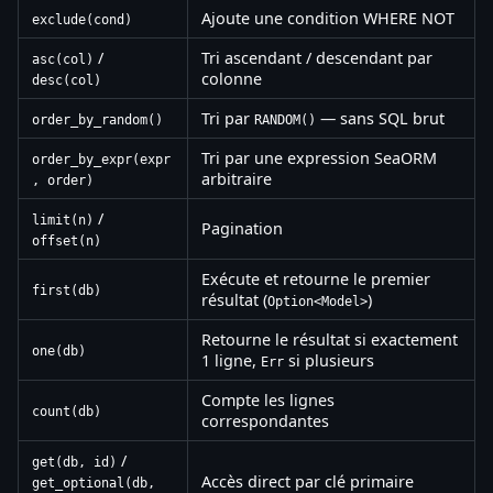
Ajoute une condition WHERE NOT
exclude(cond)
/
Tri ascendant / descendant par
asc(col)
colonne
desc(col)
Tri par
— sans SQL brut
order_by_random()
RANDOM()
Tri par une expression SeaORM
order_by_expr(expr
arbitraire
, order)
/
limit(n)
Pagination
offset(n)
Exécute et retourne le premier
first(db)
résultat (
)
Option<Model>
Retourne le résultat si exactement
one(db)
1 ligne,
si plusieurs
Err
Compte les lignes
count(db)
correspondantes
/
get(db, id)
Accès direct par clé primaire
get_optional(db,