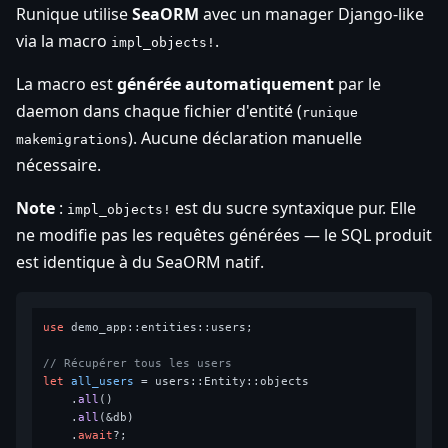
Runique utilise
SeaORM
avec un manager Django-like
via la macro
.
impl_objects!
La macro est
générée automatiquement
par le
daemon dans chaque fichier d'entité (
runique
). Aucune déclaration manuelle
makemigrations
nécessaire.
Note
:
est du sucre syntaxique pur. Elle
impl_objects!
ne modifie pas les requêtes générées — le SQL produit
est identique à du SeaORM natif.
use
 demo_app::entities::users;

// Récupérer tous les users
let
all_users
 = users::Entity::objects

    .
all
()

    .
all
(&db)

    .
await
?;
