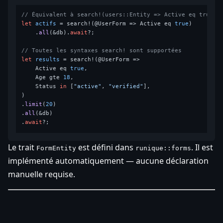
// Équivalent à search!(users::Entity => Active eq true)
let
actifs
 = search!(@UserForm => Active eq 
true
)

    .
all
(&db).
await
?;

// Toutes les syntaxes search! sont supportées
let
results
 = search!(@UserForm =>

    Active eq 
true
,

    Age gte 
18
,

    Status 
in
 [
"active"
, 
"verified"
],

)

.
limit
(
20
)

.
all
(&db)

.
await
Le trait
est défini dans
. Il est
FormEntity
runique::forms
implémenté automatiquement — aucune déclaration
manuelle requise.