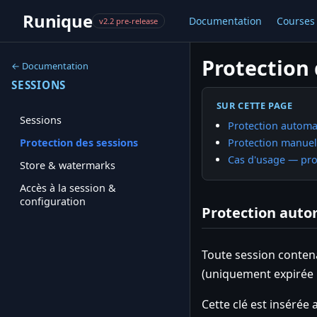
Runique
Documentation
Courses
v2.2 pre-release
Protection 
← Documentation
SESSIONS
SUR CETTE PAGE
Sessions
Protection automa
Protection manuell
Protection des sessions
Cas d'usage — pro
Store & watermarks
Accès à la session &
configuration
Protection auto
Toute session contena
(uniquement expirée
Cette clé est insérée