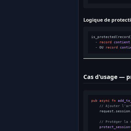
Logique de protect
is_protected(record
  - 
record
contient
  - OU 
record
conti
Cas d'usage — p
pub
async
fn
add_to
// Ajouter l'ar
    request.session
// Protéger la 
protect_session