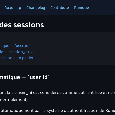
Roadmap
Changelog
Contribute
Runique
des sessions
tique — `user_id`
e — `session_active`
tection d'un panier
matique — `user_id`
nt la clé
est considérée comme authentifiée et ne
user_id
 normalement).
 automatiquement par le système d'authentification de Runi