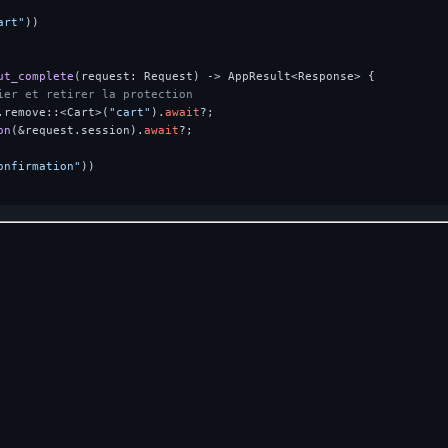
art"
))

ut_complete
(request: Request) 
->
 AppResult<Response> {

ier et retirer la protection
.remove::<Cart>(
"cart"
).
await
?;

on
(&request.session).
await
?;

onfirmation"
))
