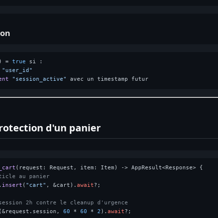
ion
) = 
true
 si :

"user_id"
ent
"session_active"
rotection d'un panier
_cart
(request: Request, item: Item) 
->
 AppResult<Response> {

ticle au panier
.
insert
(
"cart"
, &cart).
await
?;

session 2h contre le cleanup d'urgence
(&request.session, 
60
 * 
60
 * 
2
).
await
?;
