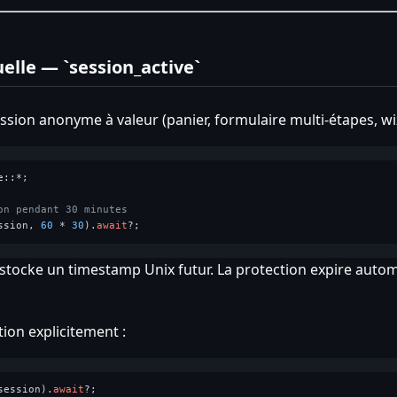
elle — `session_active`
sion anonyme à valeur (panier, formulaire multi-étapes, wiz
::*;

on pendant 30 minutes
ssion, 
60
 * 
30
).
await
stocke un timestamp Unix futur. La protection expire auto
tion explicitement :
session).
await