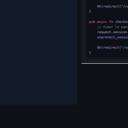
Ok
(
redirect
(
"/c
}

pub
async
fn
checko
// Vider le pan
    request.session
unprotect_sessi
Ok
(
redirect
(
"/c