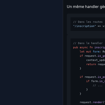
Un même handler gèr
// Dans les routes
"/inscription"
 => v
// Dans le handler
pub
async
fn
inscri
let
mut 
form
: R
if
 request.
is_g
        context_upd
return
 requ
    }

if
 request.
is_p
if
 form.
is_
// ...
        }

    }

    request.
render
(