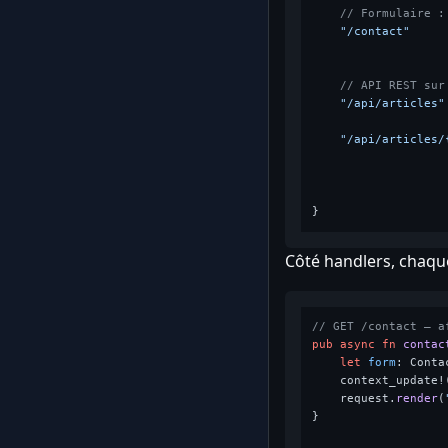
// Formulaire :
"/contact"
     
                   
// API REST sur
"/api/articles"
                   
"/api/articles/
                   
                   
                   
Côté handlers, chaqu
// GET /contact — a
pub
async
fn
contac
let
form
: Conta
    context_update!
    request.
render
(
}
