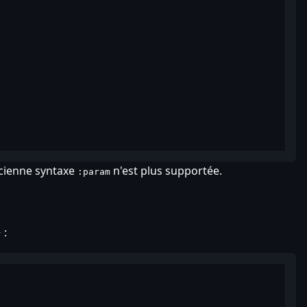
ncienne syntaxe
n'est plus supportée.
:param
:
}