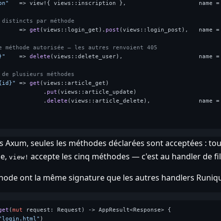
on"
   => view!{ views::inscription },                     name =
 distincts par méthode
      => 
get
(views::login_get).
post
(views::login_post),   name =
e méthode autorisée — les autres renvoient 405
}"
    => 
delete
(views::delete_user),                      name =
 de plusieurs méthodes
{id}"
 => 
get
(views::article_get)

             .
put
(views::article_update)

             .
delete
(views::article_delete),              name =
s Axum, seules les méthodes déclarées sont acceptées : 
se,
accepte les cinq méthodes — c'est au handler de filt
view!
hode ont la même signature que les autres handlers Runiqu
get
(
mut
 request: Request) 
->
 AppResult<Response> {

"login.html"
)
