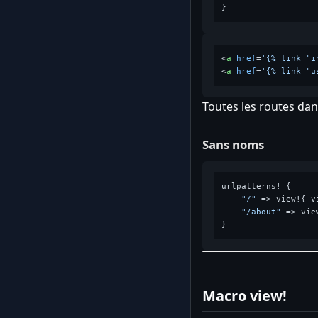
<
a
href
=
'{% link "i
<
a
href
=
'{% link "u
Toutes les routes d
Sans noms
urlpatterns! {

"/"
 => view!{ v
"/about"
 => vie
Macro view!