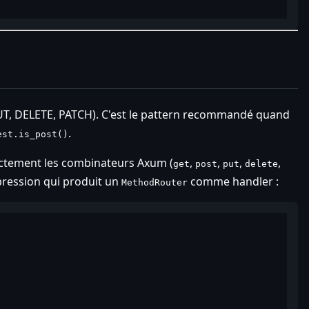
UT, DELETE, PATCH). C'est le pattern recommandé quand
.
est.is_post()
ectement les combinateurs Axum (
,
,
,
,
get
post
put
delete
pression qui produit un
comme handler :
MethodRouter