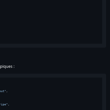
piques :
out"
,

ripe"
,
