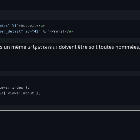
ndex" %}'
>
Accueil
</
a
>
ser_detail" id="42" %}'
>
Profil
</
a
>
ans un même
doivent être soit toutes nommées,
urlpatterns!
iews::index },

w!{ views::about },
