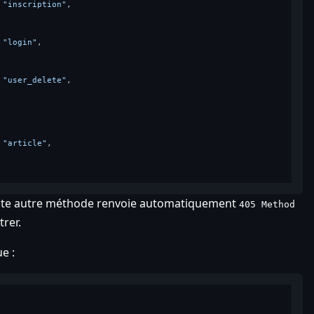
 
"inscription"
,

 
"login"
,

 
"user_delete"
,

 
"article"
,

toute autre méthode renvoie automatiquement
405 Method
rer.
e :