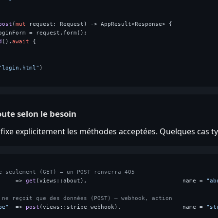
post
(
mut
 request: Request) 
->
 AppResult<Response> {

oginForm = request.form();

d
().
await
 {

"login.html"
)

oute selon le besoin
ixe explicitement les méthodes acceptées. Quelques cas ty
e seulement (GET) — un POST renverra 405
     => 
get
(views::about),                            name = 
"ab
 ne reçoit que des données (POST) — webhook, action
pe"
  => 
post
(views::stripe_webhook),                  name = 
"st