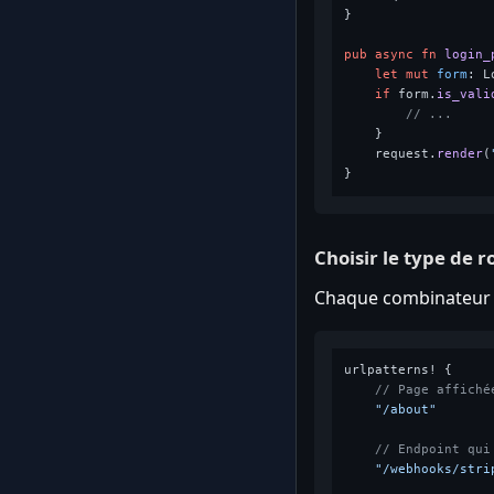
}

pub
async
fn
login_
let
mut 
form
: L
if
 form.
is_vali
// ...
    }

    request.
render
(
Choisir le type de r
Chaque combinateur f
urlpatterns! {

// Page affiché
"/about"
       
// Endpoint qui
"/webhooks/stri