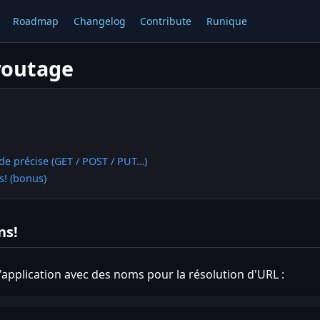
Roadmap
Changelog
Contribute
Runique
routage
!
e précise (GET / POST / PUT…)
s! (bonus)
ns!
l'application avec des noms pour la résolution d'URL :