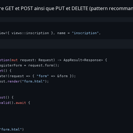
e GET et POST ainsi que PUT et DELETE (pattern recomma
iew!{ views::inscription }, name = 
"inscription"
ption
(
mut
 request: Request) 
->
 AppResult<Response> {

egisterForm = request.form();

et
() {

ate!(request => { 
"form"
 => &form });

est.
render
(
"form.html"
);

ost
() {

valid
().
await
 {

"form.html"
)
