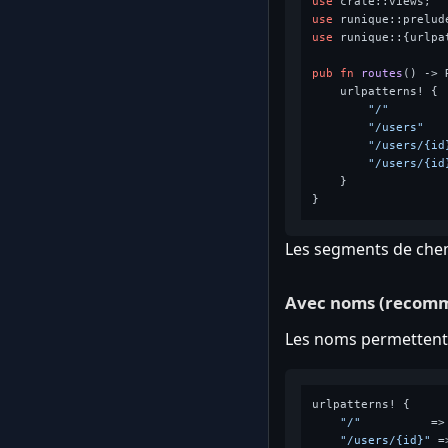
use
use
use
 runique::{urlpa
pub
fn
routes
() 
->
 
    urlpatterns! {

"/"
        
"/users"
   
"/users/{id
"/users/{id
    }

Les segments de chem
Avec noms (recom
Les noms permettent 
urlpatterns! {

"/"
          =>
"/users/{id}"
 =