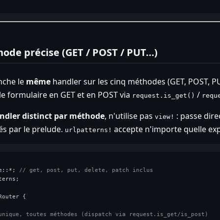
ode précise (GET / POST / PUT…)
che le
même
handler sur les cinq méthodes (GET, POST, P
le formulaire en GET et en POST via
/
request.is_get()
requ
ndler distinct par méthode
, n'utilise pas
: passe dir
view!
tés par le prelude.
accepte n'importe quelle ex
urlpatterns!
e::*; 
// get, post, put, delete, patch inclus
erns;

Router {

unique, toutes méthodes (dispatch via request.is_get/is_post)