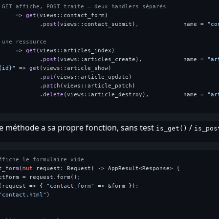
 GET affiche, POST traite — deux handlers séparés
     => 
get
(views::contact_form)

            .
post
(views::contact_submit),             name = 
"co
 une ressource
     => 
get
(views::articles_index)

            .
post
(views::articles_create),            name = 
"ar
{id}"
 => 
get
(views::article_show)

            .
put
(views::article_update)

            .
patch
(views::article_patch)

            .
delete
(views::article_destroy),          name = 
"ar
e méthode a sa propre fonction, sans test
/
is_get()
is_pos
ffiche le formulaire vide
t_form
(
mut
 request: Request) 
->
 AppResult<Response> {

ctForm = request.form();

(request => { 
"contact_form"
 => &form });

"contact.html"
)
