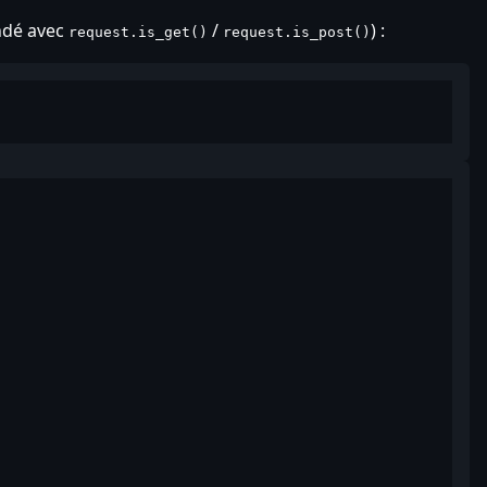
ndé avec
/
) :
request.is_get()
request.is_post()