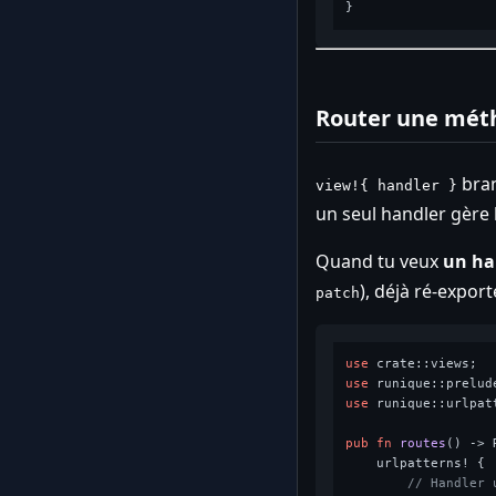
Router une méth
bran
view!{ handler }
un seul handler gère 
Quand tu veux
un ha
), déjà ré-expor
patch
use
use
 runique::prelud
use
 runique::urlpatt
pub
fn
routes
() 
->
 
    urlpatterns! {

// Handler 