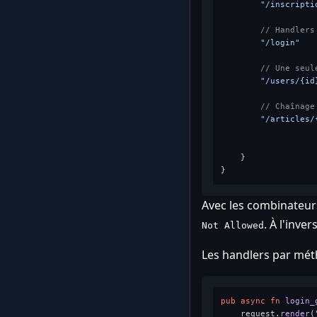
"/inscripti
// Handlers
"/login"
   
// Une seul
"/users/{id
// Chaînage
"/articles/
                   
                   
    }

Avec les combinateur
. À l'inver
Not Allowed
Les handlers par mét
pub
async
fn
login_
    request.
render
(