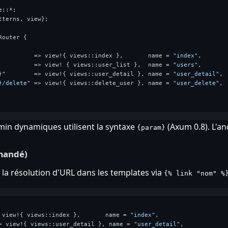
tterns, view};

Router {

          => view!{ views::index },       name = 
"index"
,

          => view! { views::user_list },  name = 
"users"
,

}"
        => view!{ views::user_detail }, name = 
"user_detail"
,

}/delete"
 => view!{ views::delete_user }, name = 
"user_delete"
,

in dynamiques utilisent la syntaxe
(Axum 0.8). L'a
{param}
mandé)
la résolution d'URL dans les templates via
{% link "nom" %
 view!{ views::index },       name = 
"index"
,

> view!{ views::user_detail }, name = 
"user_detail"
,
