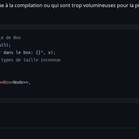
ue à la compilation ou qui sont trop volumineuses pour la pil
le de Box
w
(
5
r dans le box: {}"
 types de taille inconnue
n
<
Box
<Node>>,
