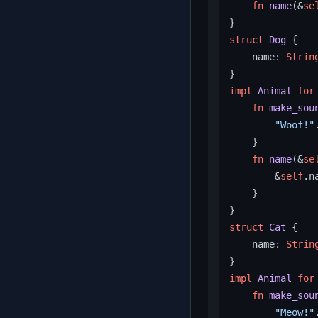
fn
name
(&
se
struct
Dog
 {

    name: 
Strin
impl
Animal
for
fn
make_sou
"Woof!"
    }

fn
name
(&
se
        &
self
.na
    }

struct
Cat
 {

    name: 
Strin
impl
Animal
for
fn
make_sou
"Meow!"