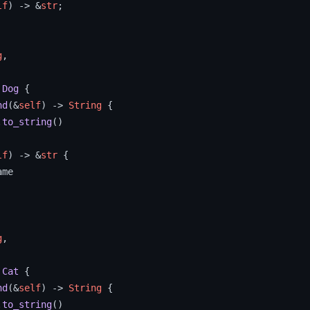
lf
) 
->
 &
str
;

g
,

Dog
 {

nd
(&
self
) 
->
String
 {

.
to_string
()

lf
) 
->
 &
str
 {

me

g
,

Cat
 {

nd
(&
self
) 
->
String
 {

.
to_string
()
