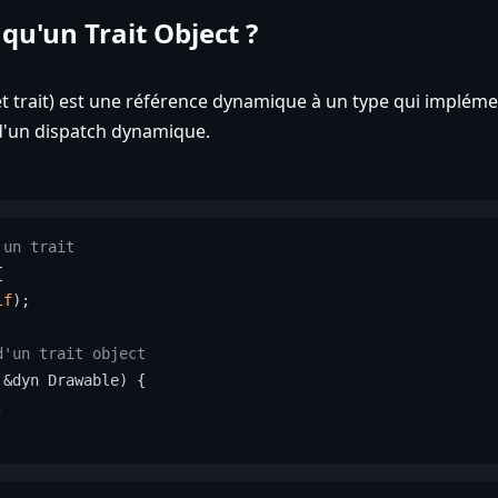
 qu'un Trait Object ?
t trait) est une référence dynamique à un type qui implément
t d'un dispatch dynamique.
'un trait


lf
)
;

d'un trait object
 &dyn Drawable
) 
{


