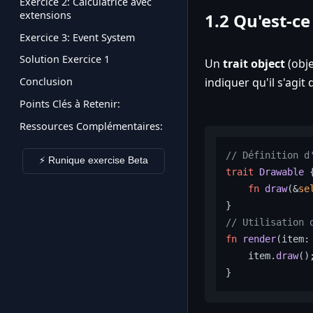
Exercice 2: Calculatrice avec
extensions
1.2 Qu'est-ce
Exercice 3: Event System
Solution Exercice 1
Un
trait object
(obje
indiquer qu'il s'agi
Conclusion
Points Clés à Retenir:
Ressources Complémentaires:
// Définition d
⚡ Runique exercise Beta
trait
Drawable
{
fn
draw
(
&
se
// Utilisation 
fn
render
(
item:
    item.
draw
();