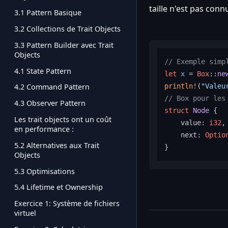
taille n'est pas conn
3.1 Pattern Basique
3.2 Collections de Trait Objects
3.3 Pattern Builder avec Trait
Objects
// Exemple simp
4.1 State Pattern
let
x
 = 
Box
::
ne
4.2 Command Pattern
println!
(
"Valeu
// Box pour les
4.3 Observer Pattern
struct
Node
 {

Les trait objects ont un coût
    value: 
i32
,

en performance :
    next: 
Optio
5.2 Alternatives aux Trait
Objects
5.3 Optimisations
5.4 Lifetime et Ownership
Exercice 1: Système de fichiers
virtuel