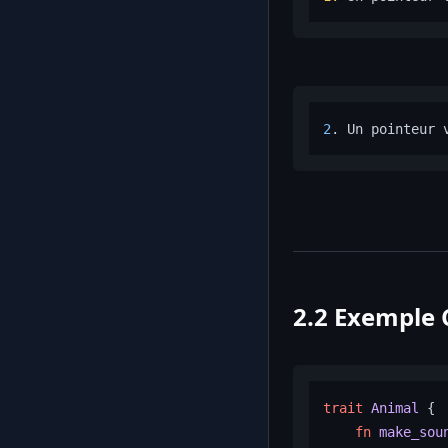
2
. Un pointeur 
2.2 Exemple
trait
Animal
 {

fn
make_sou