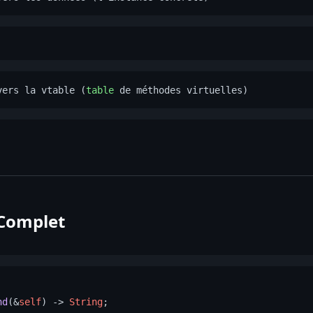
vers la vtable (
table
 Complet
nd
(&
self
) 
->
String
;
