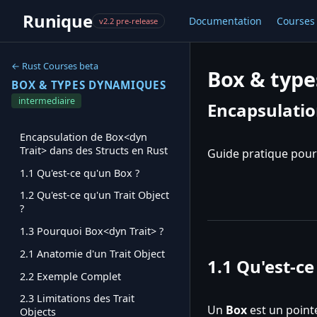
Runique
Documentation
Courses
v2.2 pre-release
← Rust Courses beta
Box & typ
BOX & TYPES DYNAMIQUES
intermediaire
Encapsulatio
Encapsulation de Box<dyn
Trait> dans des Structs en Rust
Guide pratique pour
1.1 Qu'est-ce qu'un Box ?
1.2 Qu'est-ce qu'un Trait Object
?
1.3 Pourquoi Box<dyn Trait> ?
2.1 Anatomie d'un Trait Object
1.1 Qu'est-ce
2.2 Exemple Complet
2.3 Limitations des Trait
Un
Box
est un pointe
Objects