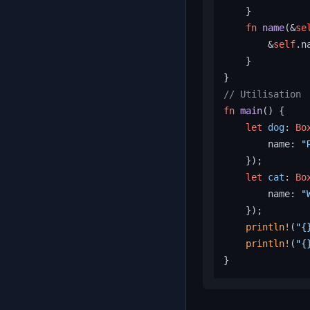
    }

fn
name
(&
se
        &
self
.na
    }

// Utilisation
fn
main
() {

let
dog
: 
Bo
        name: 
"
    });

let
cat
: 
Bo
        name: 
"
    });

println!
(
"{
println!
(
"{