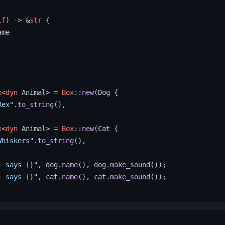
lf
) 
->
 &
str
 {

me

x
<
dyn
 Animal> = 
Box
::
new
(Dog {

Rex"
.
to_string
(),

x
<
dyn
 Animal> = 
Box
::
new
(Cat {

Whiskers"
.
to_string
(),

} says {}"
, dog.
name
(), dog.
make_sound
());

} says {}"
, cat.
name
(), cat.
make_sound
());
