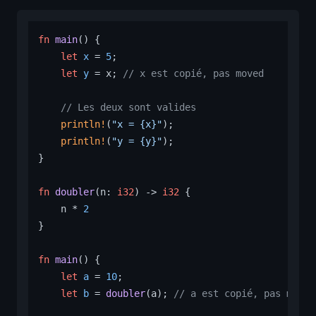
fn
main
() {

let
x
 = 
5
;

let
y
 = x; 
// x est copié, pas moved
// Les deux sont valides
println!
(
"x = {x}"
);

println!
(
"y = {y}"
);

}

fn
doubler
(n: 
i32
) 
->
i32
 {

    n * 
2
}

fn
main
() {

let
a
 = 
10
;

let
b
 = 
doubler
(a); 
// a est copié, pas moved