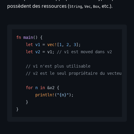
possèdent des ressources (
,
,
, etc.).
String
Vec
Box
fn
main
() {

let
v1
 = 
vec!
[
1
, 
2
, 
3
];

let
v2
 = v1; 
// v1 est moved dans v2
// v1 n'est plus utilisable
// v2 est le seul propriétaire du vecteur
for
n
in
 &v2 {

println!
(
"{n}"
);

    }
