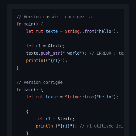
// Version cassée — corrigez-la
fn
main
() {

let
mut 
texte
 = 
String
::
from
(
"hello"
);

let
r1
 = &texte;

    texte.
push_str
(
" world"
); 
// ERREUR : texte e
println!
(
"{r1}"
);

}

// Version corrigée
fn
main
() {

let
mut 
texte
 = 
String
::
from
(
"hello"
);

    {

let
r1
 = &texte;

println!
(
"{r1}"
); 
// r1 utilisée ici, sco
    }
