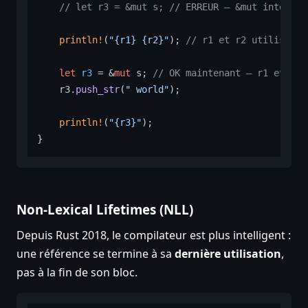
// let r3 = &mut s; // ERREUR — &mut interdit
println!
(
"{r1} {r2}"
); 
// r1 et r2 utilisées 
let
r3
 = &
mut
 s; 
// OK maintenant — r1 et r2 
    r3.
push_str
(
" world"
);

println!
(
"{r3}"
);

Non-Lexical Lifetimes (NLL)
Depuis Rust 2018, le compilateur est plus intelligent :
une référence se termine à sa
dernière utilisation
,
pas à la fin de son bloc.