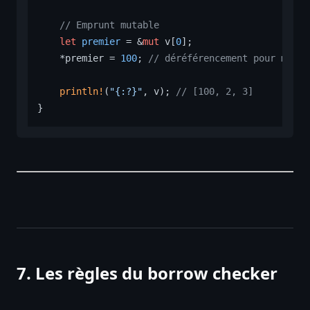
// Emprunt mutable
let
premier
 = &
mut
 v[
0
];

    *premier = 
100
; 
// déréférencement pour modif
println!
(
"{:?}"
, v); 
// [100, 2, 3]
7. Les règles du borrow checker