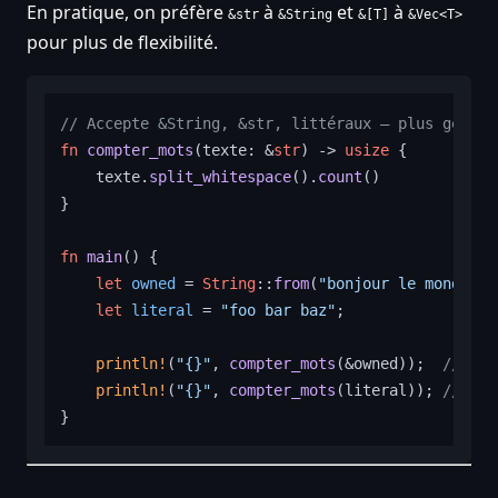
En pratique, on préfère
à
et
à
&str
&String
&[T]
&Vec<T>
pour plus de flexibilité.
// Accepte &String, &str, littéraux — plus généra
fn
compter_mots
(texte: &
str
) 
->
usize
 {

    texte.
split_whitespace
().
count
()

}

fn
main
() {

let
owned
 = 
String
::
from
(
"bonjour le monde"
);

let
literal
 = 
"foo bar baz"
;

println!
(
"{}"
, 
compter_mots
(&owned));  
// coe
println!
(
"{}"
, 
compter_mots
(literal)); 
// &st