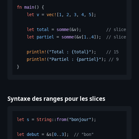
fn
main
() {

let
v
 = 
vec!
[
1
, 
2
, 
3
, 
4
, 
5
];

let
total
 = 
somme
(&v);          
// slice du V
let
partiel
 = 
somme
(&v[
1
..
4
]);  
// slice des 
println!
(
"Total : {total}"
);    
// 15
println!
(
"Partiel : {partiel}"
); 
// 9
Syntaxe des ranges pour les slices
let
s
 = 
String
::
from
(
"bonjour"
);

let
debut
 = &s[
0
..
3
];  
// "bon"