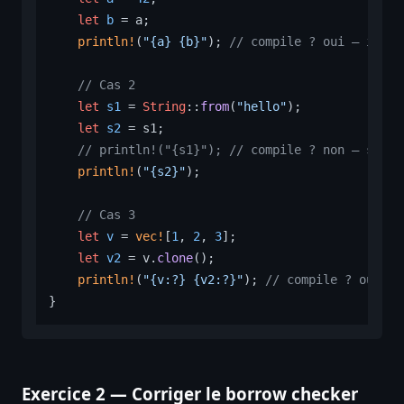
let
b
 = a;

println!
(
"{a} {b}"
); 
// compile ? oui — i32 e
// Cas 2
let
s1
 = 
String
::
from
(
"hello"
);

let
s2
 = s1;

// println!("{s1}"); // compile ? non — s1 a 
println!
(
"{s2}"
);

// Cas 3
let
v
 = 
vec!
[
1
, 
2
, 
3
];

let
v2
 = v.
clone
();

println!
(
"{v:?} {v2:?}"
); 
// compile ? oui — 
Exercice 2 — Corriger le borrow checker