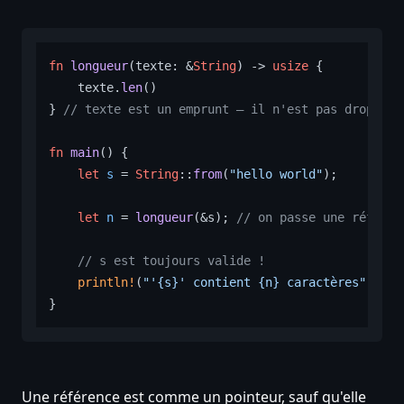
fn
longueur
(texte: &
String
) 
->
usize
 {

    texte.
len
()

} 
// texte est un emprunt — il n'est pas dropped 
fn
main
() {

let
s
 = 
String
::
from
(
"hello world"
);

let
n
 = 
longueur
(&s); 
// on passe une référen
// s est toujours valide !
println!
(
"'{s}' contient {n} caractères"
);

Une référence est comme un pointeur, sauf qu'elle