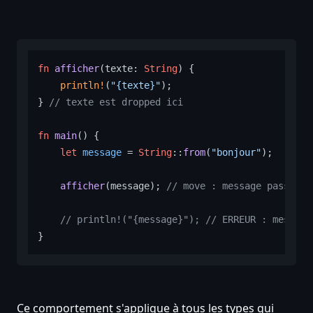
fn
afficher
(texte: 
String
) {

println!
(
"{texte}"
);

} 
// texte est dropped ici
fn
main
() {

let
message
 = 
String
::
from
(
"bonjour"
);

afficher
(message); 
// move : message passe da
// println!("{message}"); // ERREUR : message
Ce comportement s'applique à tous les types qui