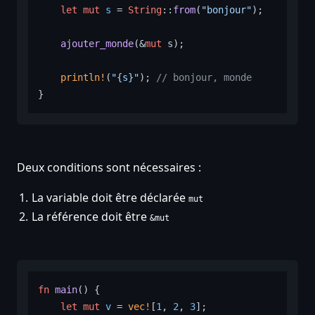
let
mut 
s
 = 
String
::
from
(
"bonjour"
);

ajouter_monde
(&
mut
 s);

println!
(
"{s}"
); 
// bonjour, monde
Deux conditions sont nécessaires :
La variable doit être déclarée
mut
La référence doit être
&mut
fn
main
() {

let
mut 
v
 = 
vec!
[
1
, 
2
, 
3
];
