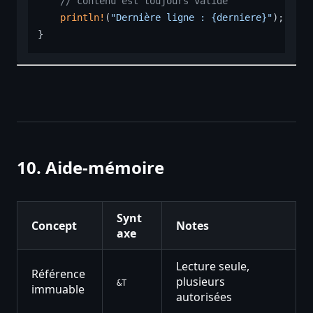
// contenu est toujours valide
println!
(
"Dernière ligne : {derniere}"
);

10. Aide-mémoire
Synt
Concept
Notes
axe
Lecture seule,
Référence
plusieurs
&T
immuable
autorisées