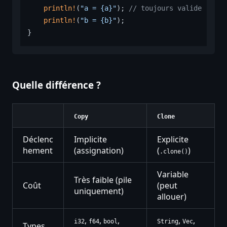
println!
(
"a = {a}"
); 
// toujours valide
println!
(
"b = {b}"
);

Quelle différence ?
Copy
Clone
Déclenc
Implicite
Explicite
hement
(assignation)
(
)
.clone()
Variable
Très faible (pile
Coût
(peut
uniquement)
allouer)
,
,
,
,
,
i32
f64
bool
String
Vec
Types