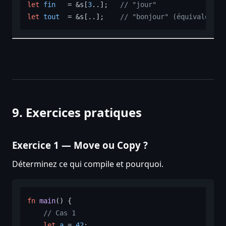
let
fin
   = &s[
3
..];   
// "jour"
let
tout
  = &s[..];    
// "bonjour" (équivalent à
9. Exercices pratiques
Exercice 1 — Move ou Copy ?
Déterminez ce qui compile et pourquoi.
fn
main
() {

// Cas 1
let
a
 = 
42
;
