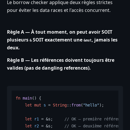
Le borrow checker applique deux règles strictes
pour éviter les data races et l'accès concurrent.
Règle A — À tout moment, on peut avoir SOIT
plusieurs
SOIT exactement une
, jamais les
&
&mut
deux.
Règle B — Les références doivent toujours être
valides (pas de dangling references).
fn
main
() {

let
mut 
s
 = 
String
::
from
(
"hello"
);

let
r1
 = &s;     
// OK — première référence i
let
r2
 = &s;     
// OK — deuxième référence i