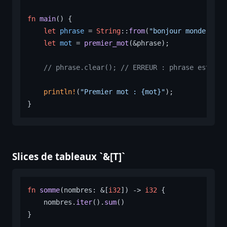
fn
main
() {

let
phrase
 = 
String
::
from
(
"bonjour monde"
);

let
mot
 = 
premier_mot
(&phrase);

// phrase.clear(); // ERREUR : phrase est emp
println!
(
"Premier mot : {mot}"
);

Slices de tableaux `&[T]`
fn
somme
(nombres: &[
i32
]) 
->
i32
 {

    nombres.
iter
().
sum
()

}
