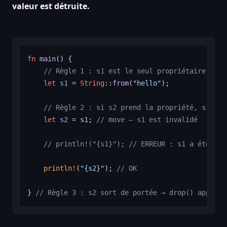
valeur est détruite.
fn
main
() {

// Règle 1 : s1 est le seul propriétaire de "
let
s1
 = 
String
::
from
(
"hello"
);

// Règle 2 : si s2 prend la propriété, s1 n'e
let
s2
 = s1; 
// move — s1 est invalidé
// println!("{s1}"); // ERREUR : s1 a été dép
println!
(
"{s2}"
); 
// OK
} 
// Règle 3 : s2 sort de portée → drop() appelé 