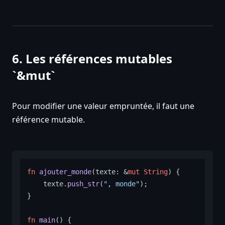
6. Les références mutables
`&mut`
Pour modifier une valeur empruntée, il faut une
référence mutable.
fn
ajouter_monde
(texte: &
mut
String
) {

    texte.
push_str
(
", monde"
);

}

fn
main
() {
