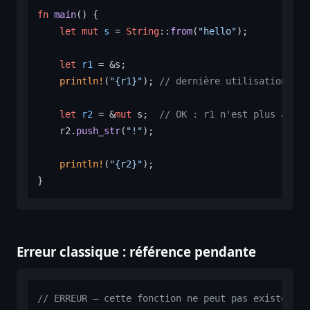
fn
main
() {

let
mut 
s
 = 
String
::
from
(
"hello"
);

let
r1
 = &s;

println!
(
"{r1}"
); 
// dernière utilisation de 
let
r2
 = &
mut
 s;  
// OK : r1 n'est plus activ
    r2.
push_str
(
"!"
);

println!
(
"{r2}"
);

Erreur classique : référence pendante
// ERREUR — cette fonction ne peut pas exister