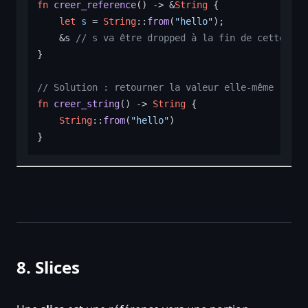
fn
creer_reference
() 
->
 &
String
 {

let
s
 = 
String
::
from
(
"hello"
);

    &s 
// s va être dropped à la fin de cette fon
}

// Solution : retourner la valeur elle-même
fn
creer_string
() 
->
String
 {

String
::
from
(
"hello"
)

8. Slices