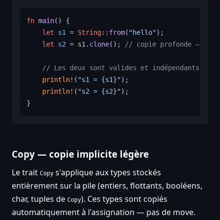
fn
main
() {

let
s1
 = 
String
::
from
(
"hello"
);

let
s2
 = s1.
clone
(); 
// copie profonde — allo
// Les deux sont valides et indépendants
println!
(
"s1 = {s1}"
);

println!
(
"s2 = {s2}"
);

Copy — copie implicite légère
Le trait
s'applique aux types stockés
Copy
entièrement sur la pile (entiers, flottants, booléens,
char, tuples de
). Ces types sont copiés
Copy
automatiquement à l'assignation — pas de move.