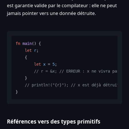
est garantie valide par le compilateur : elle ne peut
jamais pointer vers une donnée détruite.
fn
main
() {

let
r
;

    {

let
x
 = 
5
;

// r = &x; // ERREUR : x ne vivra pas ass
    }

// println!("{r}"); // x est déjà détruit ici
Références vers des types primitifs