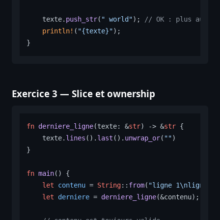
    texte.
push_str
(
" world"
); 
// OK : plus aucun 
println!
(
"{texte}"
);

Exercice 3 — Slice et ownership
fn
derniere_ligne
(texte: &
str
) 
->
 &
str
 {

    texte.
lines
().
last
().
unwrap_or
(
""
)

}

fn
main
() {

let
contenu
 = 
String
::
from
(
"ligne 1\nligne 2\
let
derniere
 = 
derniere_ligne
(&contenu);
