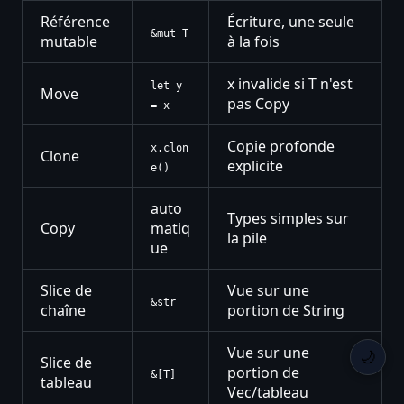
Référence
Écriture, une seule
&mut T
mutable
à la fois
x invalide si T n'est
let y
Move
pas Copy
= x
Copie profonde
x.clon
Clone
explicite
e()
auto
Types simples sur
Copy
matiq
la pile
ue
Slice de
Vue sur une
&str
chaîne
portion de String
Vue sur une
🌙
Slice de
portion de
&[T]
tableau
Vec/tableau